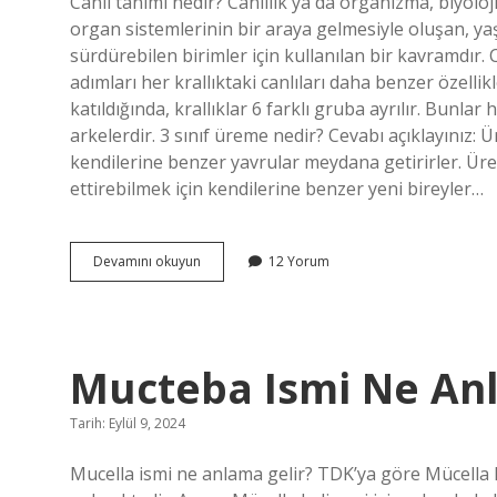
Canlı tanımı nedir? Canlılık ya da organizma, biyoloj
Yazılar
organ sistemlerinin bir araya gelmesiyle oluşan, 
sürdürebilen birimler için kullanılan bir kavramdır. 
adımları her krallıktaki canlıları daha benzer özelli
katıldığında, krallıklar 6 farklı gruba ayrılır. Bunlar 
arkelerdir. 3 sınıf üreme nedir? Cevabı açıklayınız: Ü
kendilerine benzer yavrular meydana getirirler. Ürem
ettirebilmek için kendilerine benzer yeni bireyler…
Canlı
Devamını okuyun
12 Yorum
Gelişmesine
Ne
Denir
Mucteba Ismi Ne An
Tarih: Eylül 9, 2024
Mucella ismi ne anlama gelir? TDK’ya göre Mücella ke