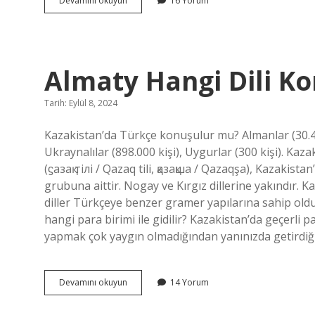
Devamını okuyun
16 Yorum
Çeşitleri
Nelerdir
Almaty Hangi Dili K
Tarih: Eylül 8, 2024
Kazakistan’da Türkçe konuşulur mu? Almanlar (30.400 
Ukraynalılar (898.000 kişi), Uygurlar (300 kişi). Ka
(ϛазақ тілі / Qazaq tili, қазақша / Qazaqşa), Kazakis
grubuna aittir. Nogay ve Kırgız dillerine yakındır. Ka
diller Türkçeye benzer gramer yapılarına sahip oldu
hangi para birimi ile gidilir? Kazakistan’da geçerli p
yapmak çok yaygın olmadığından yanınızda getirdiği
Almaty
Devamını okuyun
14 Yorum
Hangi
Dili