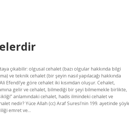
elerdir
taya çıkabilir: olgusal cehalet (bazı olgular hakkında bilgi
ma) ve teknik cehalet (bir şeyin nasıl yapılacağı hakkında
e Ali Efendi’ye göre cehalet iki kısımdan oluşur. Cehalet,
ına gelir ve cehalet, bilmediği bir şeyi bilmemekle birlikte,
kliği” anlamındaki cehalet, hadis ilmindeki cehalet ve
alet nedir? Yüce Allah (cc) Araf Suresi’nin 199. ayetinde şöyl
iliği emret ve…