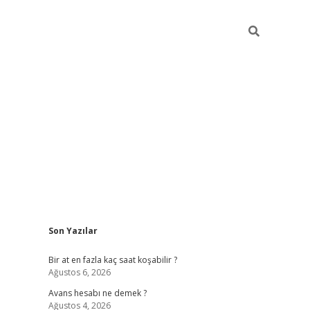
Sidebar
Son Yazılar
betexper giri
Bir at en fazla kaç saat koşabilir ?
Ağustos 6, 2026
Avans hesabı ne demek ?
Ağustos 4, 2026