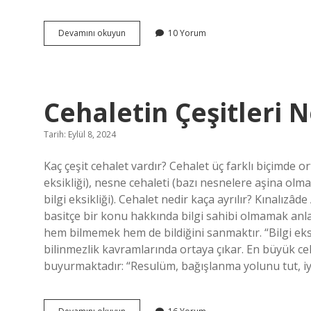
Uyak
Devamını okuyun
10 Yorum
Çeşitleri
Nelerdir
Cehaletin Çeşitleri N
Tarih: Eylül 8, 2024
Kaç çeşit cehalet vardır? Cehalet üç farklı biçimde or
eksikliği), nesne cehaleti (bazı nesnelere aşina olma
bilgi eksikliği). Cehalet nedir kaça ayrılır? Kınalızâd
basitçe bir konu hakkında bilgi sahibi olmamak anlam
hem bilmemek hem de bildiğini sanmaktır. “Bilgi eksi
bilinmezlik kavramlarında ortaya çıkar. En büyük ceh
buyurmaktadır: “Resulüm, bağışlanma yolunu tut, iy
Cehaletin