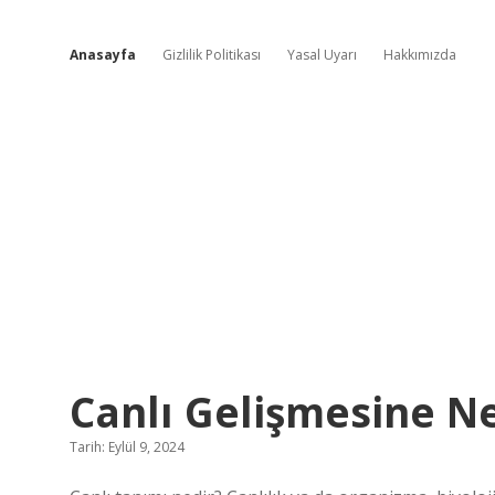
Anasayfa
Gizlilik Politikası
Yasal Uyarı
Hakkımızda
Hızlı
Canlı Gelişmesine N
Fikir
Tarih: Eylül 9, 2024
Pınarı