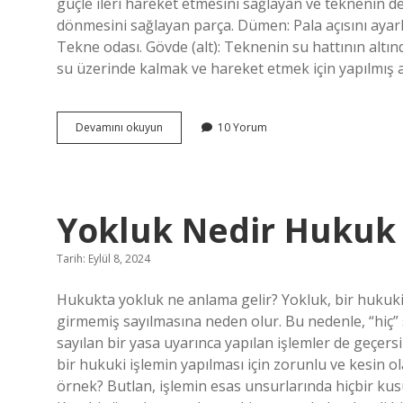
güçle ileri hareket etmesini sağlayan ve teknenin 
dönmesini sağlayan parça. Dümen: Pala açısını ayar
Tekne odası. Gövde (alt): Teknenin su hattının altın
su üzerinde kalmak ve hareket etmek için yapılmış a
Tekne
Devamını okuyun
10 Yorum
Camına
Ne
Denir
Yokluk Nedir Hukuk
Tarih: Eylül 8, 2024
Hukukta yokluk ne anlama gelir? Yokluk, bir hukuki
girmemiş sayılmasına neden olur. Bu nedenle, “hiç” sa
sayılan bir yasa uyarınca yapılan işlemler de geçer
bir hukuki işlemin yapılması için zorunlu ve kesin
örnek? Butlan, işlemin esas unsurlarında hiçbir kusu