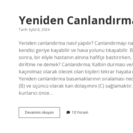
Konuşuyor
Yeniden Canlandır
Tarih: Eylül 8, 2024
Yeniden canlandırma nasıl yapılır? Canlandırmayı nası
kendisi geriye kayabilir ve hava yolunu tıkayabilir. 
sonra, bir eliyle hastanın alnına hafifçe bastırırken,
diriltme ne demek? Canlandırma; Kalbin durması 
kaçınılmaz olarak ölecek olan kişileri tekrar hayat
Yeniden canlandırma basamaklarının sıralaması nedi
(B) ve üçüncü olarak kan dolaşımını (C) sağlamaktır.
kurtarıcı önce…
Yeniden
Devamını okuyun
10 Yorum
Canlandırma
Ne
Demek