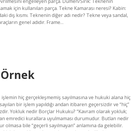
devrilmesini engelleyen parça. Dümen/Sırık: Teknenin
lamak için kullanılan parça. Tekne Kamarası neresi? Kabin:
daki dış kısmı. Teknenin diğer adı nedir? Tekne veya sandal,
raçların genel adıdır. Frame…
 Örnek
 işlemin hiç gerçekleşmemiş sayılmasına ve hukuki alana hiç
yılan bir işlem yapıldığı andan itibaren geçersizdir ve “hiç”
sizdir. Yokluk nedir Borçlar Hukuku? “Kavram olarak yokluk;
 olan emredici kurallara uyulmaması durumudur. Butlan nedir
r olmasa bile “geçerli sayılmayan” anlamına da gelebilir.