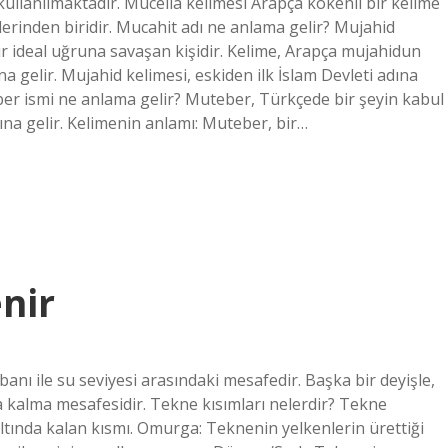
kullanılmaktadır. Mücella kelimesi Arapça kökenli bir kelime
erinden biridir. Mucahit adı ne anlama gelir? Mujahid
na gelir. Mujahid kelimesi, eskiden ilk İslam Devleti adına
ber ismi ne anlama gelir? Muteber, Türkçede bir şeyin kabul
na gelir. Kelimenin anlamı: Muteber, bir…
nir
nı ile su seviyesi arasındaki mesafedir. Başka bir deyişle,
a kalma mesafesidir. Tekne kısımları nelerdir? Tekne
altında kalan kısmı. Omurga: Teknenin yelkenlerin ürettiği