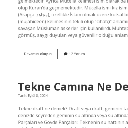
gelmektedir. Ayrıca Mücella kelimesi isim olarak da 
olup Kuran’da geçmemektedir. Mücella ismi kız isiml
(Arapça: مجاهد), özellikle İslam olmak üzere kutsal bir ideal uğruna savaşan kişidir. Kelime, Arapça mujahidun
(mujahideen) kelimesinin tekili olup “cihatçı” anlamı
savaşan Müslüman askerler için kullanılırdı. Muhte
görmüş, saygı duyulan veya güvenilir olduğu anlamı
Mucteba
Devamını okuyun
12 Yorum
Ismi
Ne
Anlama
Gelir
Tekne Camına Ne De
Tarih: Eylül 8, 2024
Tekne draft ne demek? Draft veya draft, geminin taba
denizde seyreden geminin su altında veya su altınd
Parçaları ve Gövde Parçaları: Teknenin su hattının 