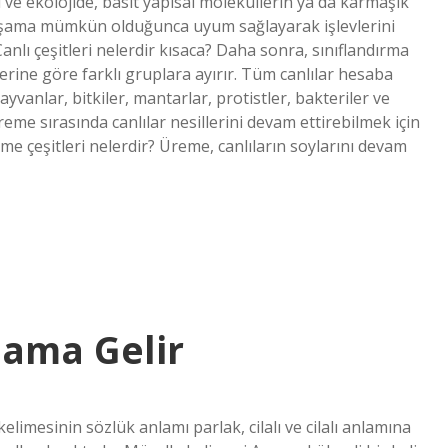
i ve ekolojide, basit yapısal moleküllerin ya da karmaşık
yaşama mümkün olduğunca uyum sağlayarak işlevlerini
Canlı çeşitleri nelerdir kısaca? Daha sonra, sınıflandırma
klerine göre farklı gruplara ayırır. Tüm canlılar hesaba
hayvanlar, bitkiler, mantarlar, protistler, bakteriler ve
reme sırasında canlılar nesillerini devam ettirebilmek için
e çeşitleri nelerdir? Üreme, canlıların soylarını devam
lama Gelir
limesinin sözlük anlamı parlak, cilalı ve cilalı anlamına