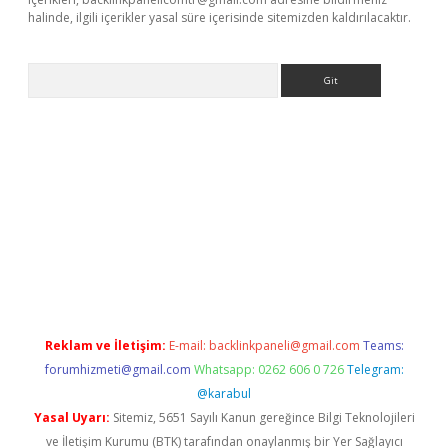
halinde, ilgili içerikler yasal süre içerisinde sitemizden kaldırılacaktır.
Arama
iriş
Reklam ve İletişim:
E-mail:
backlinkpaneli@gmail.com
Teams:
forumhizmeti@gmail.com
Whatsapp: 0262 606 0 726
Telegram:
@karabul
Yasal Uyarı:
Sitemiz, 5651 Sayılı Kanun gereğince Bilgi Teknolojileri
ve İletişim Kurumu (BTK) tarafından onaylanmış bir Yer Sağlayıcı