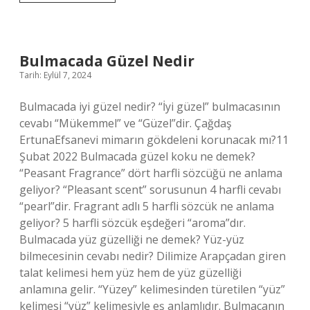
Tedavisi
Kaç
Yaşında
Başlar
Bulmacada Güzel Nedir
Tarih: Eylül 7, 2024
Bulmacada iyi güzel nedir? “İyi güzel” bulmacasının
cevabı “Mükemmel” ve “Güzel”dir. Çağdaş
ErtunaEfsanevi mimarın gökdeleni korunacak mı?11
Şubat 2022 Bulmacada güzel koku ne demek?
“Peasant Fragrance” dört harfli sözcüğü ne anlama
geliyor? “Pleasant scent” sorusunun 4 harfli cevabı
“pearl”dir. Fragrant adlı 5 harfli sözcük ne anlama
geliyor? 5 harfli sözcük eşdeğeri “aroma”dır.
Bulmacada yüz güzelliği ne demek? Yüz-yüz
bilmecesinin cevabı nedir? Dilimize Arapçadan giren
talat kelimesi hem yüz hem de yüz güzelliği
anlamına gelir. “Yüzey” kelimesinden türetilen “yüz”
kelimesi “yüz” kelimesiyle eş anlamlıdır. Bulmacanın