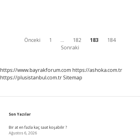
nedir
örnek
Yazı
Önceki
1
…
182
183
184
Sonraki
sayfalaması
https://www.bayrakforum.com
https://ashoka.com.tr
https://plusistanbul.com.tr
Sitemap
Sidebar
Son Yazılar
Bir at en fazla kaç saat koşabilir ?
Ağustos 6, 2026