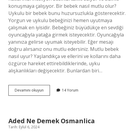
konuşmaya çalışıyor. Bir bebek nasıl mutlu olur?
Uykulu bir bebek bunu huzursuzlukla gösterecektir.
Yorgun ve uykulu bebeğinizi hemen uyutmaya
çalışmak en iyisidir. Bebeğiniz büyüdükçe en sevdiği
oyuncağıyla yatağa girmek isteyecektir. Oyuncağıyla
yanınıza gelirse uyumak isteyebilir. Eğer mesajı
doğru alırsanız onu mutlu edersiniz. Mutlu bebek
nasıl uyur? Yaşlandıkça ve ellerini ve kollarını daha
özgürce hareket ettirebildiklerinde, uyku
alışkanlıkları değişecektir. Bunlardan biri…
Bir
Devamını okuyun
14 Yorum
Bebeğin
Mutlu
Olduğu
Nasıl
Anlaşılır
Aded Ne Demek Osmanlica
Tarih: Eylül 6, 2024