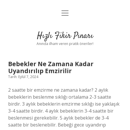
menüyü
Anasayfa
aç
Gizlilik Politikası
Hızlı Fikir Pınarı
Yasal Uyarı
Anında ilham veren pratik öneriler!
Hakkımızda
Hızlı
Bebekler Ne Zamana Kadar
Uyandırılıp Emzirilir
Fikir
Tarih: Eylül 7, 2024
Pınarı
2 saatte bir emzirme ne zamana kadar? 2 aylık
bebeklerin beslenme sıklığı ortalama 2-3 saatte
Yazılar
birdir. 3 aylık bebeklerin emzirme sıklığı ise yaklaşık
3-4 saatte birdir. 4 aylık bebeklerin 3-4 saatte bir
beslenmesi gerekebilir. 5 aylık bebekler de 3-4
saatte bir beslenebilir. Bebeği gece uyandırıp