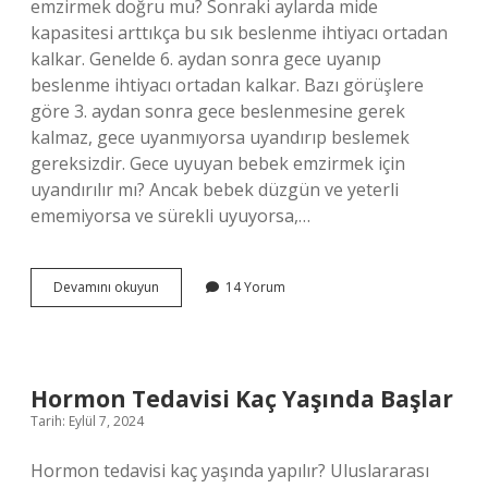
emzirmek doğru mu? Sonraki aylarda mide
kapasitesi arttıkça bu sık beslenme ihtiyacı ortadan
kalkar. Genelde 6. aydan sonra gece uyanıp
beslenme ihtiyacı ortadan kalkar. Bazı görüşlere
göre 3. aydan sonra gece beslenmesine gerek
kalmaz, gece uyanmıyorsa uyandırıp beslemek
gereksizdir. Gece uyuyan bebek emzirmek için
uyandırılır mı? Ancak bebek düzgün ve yeterli
ememiyorsa ve sürekli uyuyorsa,…
Bebekler
Devamını okuyun
14 Yorum
Ne
Zamana
Kadar
Uyandırılıp
Emzirilir
Hormon Tedavisi Kaç Yaşında Başlar
Tarih: Eylül 7, 2024
Hormon tedavisi kaç yaşında yapılır? Uluslararası