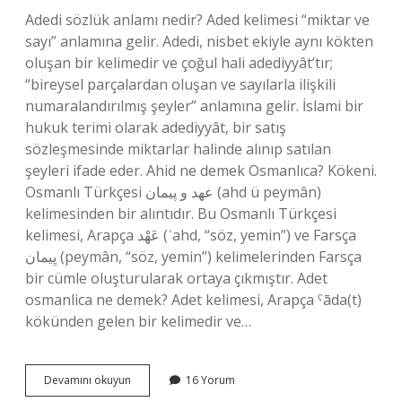
Adedi sözlük anlamı nedir? Aded kelimesi “miktar ve
sayı” anlamına gelir. Adedi, nisbet ekiyle aynı kökten
oluşan bir kelimedir ve çoğul hali adediyyât’tır;
“bireysel parçalardan oluşan ve sayılarla ilişkili
numaralandırılmış şeyler” anlamına gelir. İslami bir
hukuk terimi olarak adediyyât, bir satış
sözleşmesinde miktarlar halinde alınıp satılan
şeyleri ifade eder. Ahid ne demek Osmanlıca? Kökeni.
Osmanlı Türkçesi عهد و پیمان‎ (ahd ü peymân)
kelimesinden bir alıntıdır. Bu Osmanlı Türkçesi
kelimesi, Arapça عَهْد‎ (ʿahd, “söz, yemin”) ve Farsça
ڀيمان‎ (peymân, “söz, yemin”) kelimelerinden Farsça
bir cümle oluşturularak ortaya çıkmıştır. Adet
osmanlica ne demek? Adet kelimesi, Arapça ˁāda(t)
kökünden gelen bir kelimedir ve…
Aded
Devamını okuyun
16 Yorum
Ne