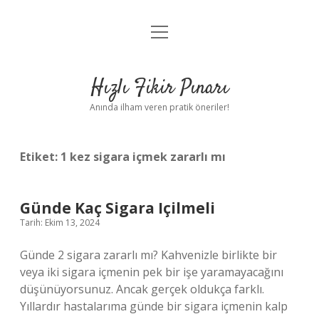
menüyü
Anasayfa
aç
Gizlilik Politikası
Hızlı Fikir Pınarı
Yasal Uyarı
Anında ilham veren pratik öneriler!
Hakkımızda
Etiket:
1 kez sigara içmek zararlı mı
Günde Kaç Sigara Içilmeli
Tarih: Ekim 13, 2024
Günde 2 sigara zararlı mı? Kahvenizle birlikte bir
veya iki sigara içmenin pek bir işe yaramayacağını
düşünüyorsunuz. Ancak gerçek oldukça farklı.
Yıllardır hastalarıma günde bir sigara içmenin kalp