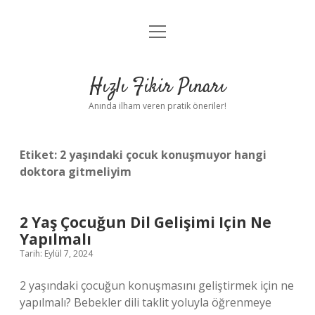
menüyü
Anasayfa
aç
Gizlilik Politikası
Hızlı Fikir Pınarı
Yasal Uyarı
Anında ilham veren pratik öneriler!
Hakkımızda
Etiket:
2 yaşındaki çocuk konuşmuyor hangi
doktora gitmeliyim
2 Yaş Çocuğun Dil Gelişimi Için Ne
Yapılmalı
Tarih: Eylül 7, 2024
2 yaşındaki çocuğun konuşmasını geliştirmek için ne
yapılmalı? Bebekler dili taklit yoluyla öğrenmeye