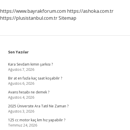
Gelişimi
Için
https://www.bayrakforum.com
https://ashoka.com.tr
Ne
https://plusistanbul.com.tr
Sitemap
Yapılmalı
Sidebar
Son Yazılar
Kara Sevdam kimin şarkısı ?
Ağustos 7, 2026
Bir at en fazla kaç saat koşabilir ?
Ağustos 6, 2026
Avans hesabı ne demek ?
Ağustos 4, 2026
2025 Üniversite Ara Tatil Ne Zaman ?
Ağustos 3, 2026
125 cc motor kaç km hız yapabilir ?
Temmuz 24, 2026