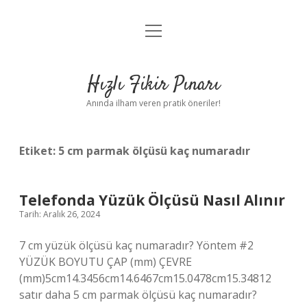
menüyü
Anasayfa
aç
Gizlilik Politikası
Hızlı Fikir Pınarı
Yasal Uyarı
Anında ilham veren pratik öneriler!
Hakkımızda
Etiket:
5 cm parmak ölçüsü kaç numaradır
Telefonda Yüzük Ölçüsü Nasıl Alınır
Tarih: Aralık 26, 2024
7 cm yüzük ölçüsü kaç numaradır? Yöntem #2
YÜZÜK BOYUTU ÇAP (mm) ÇEVRE
(mm)5cm14.3456cm14.6467cm15.0478cm15.34812
satır daha 5 cm parmak ölçüsü kaç numaradır?