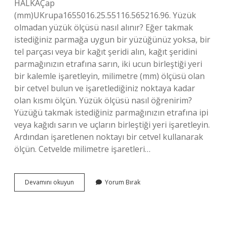
HALKAÇap
(mm)UKrupa1655016.25.55116.565216.96. Yüzük
olmadan yüzük ölçüsü nasıl alınır? Eğer takmak
istediğiniz parmağa uygun bir yüzüğünüz yoksa, bir
tel parçası veya bir kağıt şeridi alın, kağıt şeridini
parmağınızın etrafına sarın, iki ucun birleştiği yeri
bir kalemle işaretleyin, milimetre (mm) ölçüsü olan
bir cetvel bulun ve işaretlediğiniz noktaya kadar
olan kısmı ölçün. Yüzük ölçüsü nasıl öğrenirim?
Yüzüğü takmak istediğiniz parmağınızın etrafına ipi
veya kağıdı sarın ve uçların birleştiği yeri işaretleyin.
Ardından işaretlenen noktayı bir cetvel kullanarak
ölçün. Cetvelde milimetre işaretleri…
Telefonda
Devamını okuyun
Yorum Bırak
Yüzük
Ölçüsü
Nasıl
Alınır