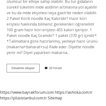
olumsuz bir etkiye sahip olabilir. Bu tür gıdaların
sürekli tüketimi mide asidinin artmasına yol açabilir
ve bu da mide ekşimesi veya gastrite neden olabilir.
2 Paket Körili noodle Kaç Kaloridir? Hazır köri
eriştesi hakkında bilmeniz gerekenleri öğrenelim!
100 gram hazır köri eriştesi 455 kalori içeriyor. 1
Paket noodle Kaç Gramdır? 1 paket (370 gr) içindir*
*Talimatlara göre hazırlanmış, yemeye hazır ürünü
(makarna+baharat+su) ifade eder. Diyette noodle
yenir mi? Diyet yaparken makarna…
Nodul
Devamını okuyun
20 Yorum
Makarna
Kaç
Kalori
https://www.bayrakforum.com
https://ashoka.com.tr
https://plusistanbul.com.tr
Sitemap