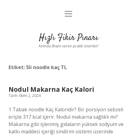
menüyü
Anasayfa
aç
Gizlilik Politikası
Hızlı Fikir Pınarı
Yasal Uyarı
Anında ilham veren pratik öneriler!
Hakkımızda
Etiket:
5li noodle kaç TL
Nodul Makarna Kaç Kalori
Tarih: Ekim 2, 2024
1 Tabak noodle Kaç Kaloridir? Bir porsiyon sebzeli
erişte 317 kcal içerir. Nodul makarna sağlıklı mı?
Makarna gibi işlenmiş gıdaların yüksek sodyum ve
katkı maddesi içeriği sindirim sistemi üzerinde