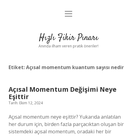
menüyü
Anasayfa
aç
Gizlilik Politikası
Hızlı Fikir Pınarı
Yasal Uyarı
Anında ilham veren pratik öneriler!
Hakkımızda
Etiket:
Açısal momentum kuantum sayısı nedir
Açısal Momentum Değişimi Neye
Eşittir
Tarih: Ekim 12, 2024
Açısal momentum neye eşittir? Yukarıda anlatılan
her durum için, birden fazla parçacıktan oluşan bir
sistemdeki açısal momentum, oradaki her bir