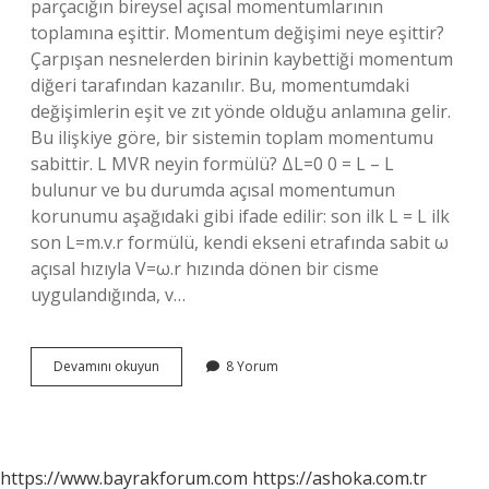
parçacığın bireysel açısal momentumlarının
toplamına eşittir. Momentum değişimi neye eşittir?
Çarpışan nesnelerden birinin kaybettiği momentum
diğeri tarafından kazanılır. Bu, momentumdaki
değişimlerin eşit ve zıt yönde olduğu anlamına gelir.
Bu ilişkiye göre, bir sistemin toplam momentumu
sabittir. L MVR neyin formülü? ΔL=0 0 = L – L
bulunur ve bu durumda açısal momentumun
korunumu aşağıdaki gibi ifade edilir: son ilk L = L ilk
son L=m.v.r formülü, kendi ekseni etrafında sabit ω
açısal hızıyla V=ω.r hızında dönen bir cisme
uygulandığında, v…
Açısal
Devamını okuyun
8 Yorum
Momentum
Değişimi
Neye
Eşittir
https://www.bayrakforum.com
https://ashoka.com.tr