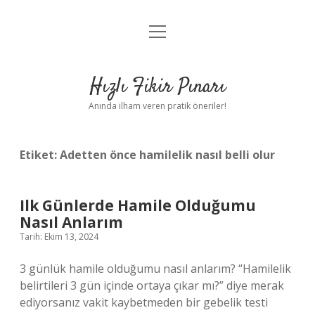
menüyü
Anasayfa
aç
Gizlilik Politikası
Hızlı Fikir Pınarı
Yasal Uyarı
Anında ilham veren pratik öneriler!
Hakkımızda
Etiket:
Adetten önce hamilelik nasıl belli olur
Ilk Günlerde Hamile Olduğumu
Nasıl Anlarım
Tarih: Ekim 13, 2024
3 günlük hamile olduğumu nasıl anlarım? “Hamilelik
belirtileri 3 gün içinde ortaya çıkar mı?” diye merak
ediyorsanız vakit kaybetmeden bir gebelik testi