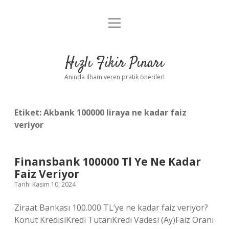
menüyü
Anasayfa
aç
Gizlilik Politikası
Hızlı Fikir Pınarı
Yasal Uyarı
Anında ilham veren pratik öneriler!
Hakkımızda
Etiket:
Akbank 100000 liraya ne kadar faiz
veriyor
Finansbank 100000 Tl Ye Ne Kadar
Faiz Veriyor
Tarih: Kasım 10, 2024
Ziraat Bankası 100.000 TL’ye ne kadar faiz veriyor?
Konut KredisiKredi TutarıKredi Vadesi (Ay)Faiz Oranı