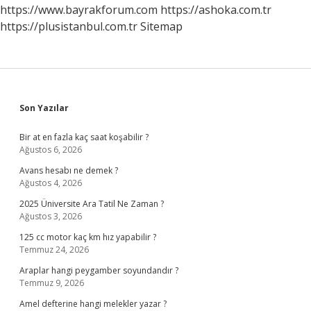
Kadar
https://www.bayrakforum.com
https://ashoka.com.tr
Faiz
https://plusistanbul.com.tr
Sitemap
Veriyor
Sidebar
Son Yazılar
Bir at en fazla kaç saat koşabilir ?
Ağustos 6, 2026
Avans hesabı ne demek ?
Ağustos 4, 2026
2025 Üniversite Ara Tatil Ne Zaman ?
Ağustos 3, 2026
125 cc motor kaç km hız yapabilir ?
Temmuz 24, 2026
Araplar hangi peygamber soyundandır ?
Temmuz 9, 2026
Amel defterine hangi melekler yazar ?