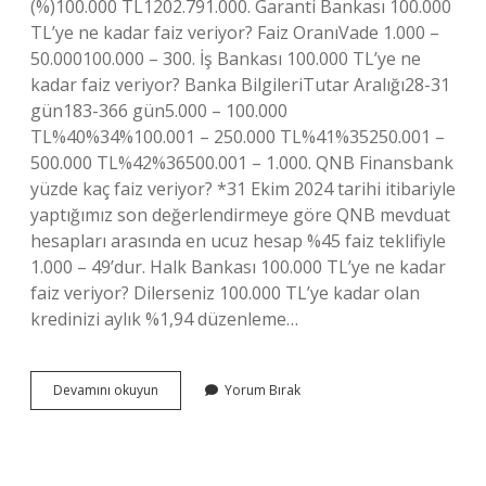
(%)100.000 TL1202.791.000. Garanti Bankası 100.000
TL’ye ne kadar faiz veriyor? Faiz OranıVade 1.000 –
50.000100.000 – 300. İş Bankası 100.000 TL’ye ne
kadar faiz veriyor? Banka BilgileriTutar Aralığı28-31
gün183-366 gün5.000 – 100.000
TL%40%34%100.001 – 250.000 TL%41%35250.001 –
500.000 TL%42%36500.001 – 1.000. QNB Finansbank
yüzde kaç faiz veriyor? *31 Ekim 2024 tarihi itibariyle
yaptığımız son değerlendirmeye göre QNB mevduat
hesapları arasında en ucuz hesap %45 faiz teklifiyle
1.000 – 49’dur. Halk Bankası 100.000 TL’ye ne kadar
faiz veriyor? Dilerseniz 100.000 TL’ye kadar olan
kredinizi aylık %1,94 düzenleme…
Finansbank
Devamını okuyun
Yorum Bırak
100000
Tl
Ye
Ne