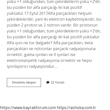
yükü +1 olduğundan, tüm çekirdeklerin yükü +2’dir,
bu yüzden bir alfa parçacığı iki kat pozitif
yüklüdür.17 Eylül 2017Alfa parçacıkları helyum
çekirdekleridir, yani iki elektron kaybetmişlerdir, bu
yüzden 2 proton ve 2 nötron vardır. Bir protonun
yükü +1 olduğundan, tüm çekirdeklerin yükü +2’dir,
bu yüzden bir alfa parçacığı iki kat pozitif yüklüdür.
Alfa ışını ne tür dalgadır? Alfa parçacıkları, beta
parçacıkları ve nötronlar parçacık radyasyonuna
örnektir, gama ışınları ve X ışınları ise
elektromanyetik radyasyona örnektir ve hepsi
iyonlaştırıcı radyasyondur.…
Alfa
Devamını okuyun
22 Yorum
Işını
Pozitif
Mi
https://www.bayrakforum.com
https://ashoka.com.tr