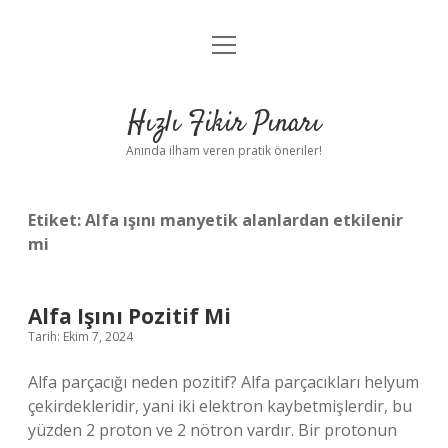
menüyü
Anasayfa
aç
Gizlilik Politikası
Hızlı Fikir Pınarı
Yasal Uyarı
Anında ilham veren pratik öneriler!
Hakkımızda
Etiket:
Alfa ışını manyetik alanlardan etkilenir
mi
Alfa Işını Pozitif Mi
Tarih: Ekim 7, 2024
Alfa parçacığı neden pozitif? Alfa parçacıkları helyum
çekirdekleridir, yani iki elektron kaybetmişlerdir, bu
yüzden 2 proton ve 2 nötron vardır. Bir protonun