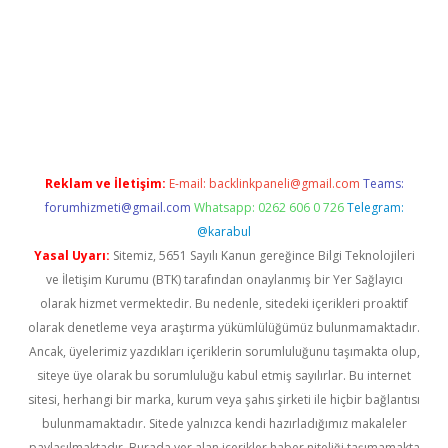
riş
Reklam ve İletişim:
E-mail:
backlinkpaneli@gmail.com
Teams:
forumhizmeti@gmail.com
Whatsapp: 0262 606 0 726
Telegram:
@karabul
Yasal Uyarı:
Sitemiz, 5651 Sayılı Kanun gereğince Bilgi Teknolojileri
ve İletişim Kurumu (BTK) tarafından onaylanmış bir Yer Sağlayıcı
olarak hizmet vermektedir. Bu nedenle, sitedeki içerikleri proaktif
olarak denetleme veya araştırma yükümlülüğümüz bulunmamaktadır.
Ancak, üyelerimiz yazdıkları içeriklerin sorumluluğunu taşımakta olup,
siteye üye olarak bu sorumluluğu kabul etmiş sayılırlar. Bu internet
sitesi, herhangi bir marka, kurum veya şahıs şirketi ile hiçbir bağlantısı
bulunmamaktadır. Sitede yalnızca kendi hazırladığımız makaleler
paylaşılmaktadır. Burada yer alan içerikler haber niteliği taşımamakta