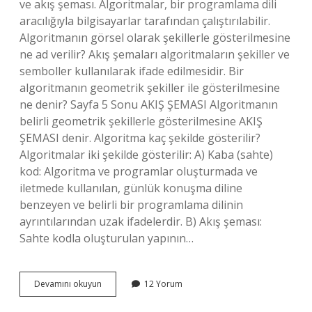
ve akış şeması. Algoritmalar, bir programlama dili
aracılığıyla bilgisayarlar tarafından çalıştırılabilir.
Algoritmanın görsel olarak şekillerle gösterilmesine
ne ad verilir? Akış şemaları algoritmaların şekiller ve
semboller kullanılarak ifade edilmesidir. Bir
algoritmanın geometrik şekiller ile gösterilmesine
ne denir? Sayfa 5 Sonu AKIŞ ŞEMASI Algoritmanın
belirli geometrik şekillerle gösterilmesine AKIŞ
ŞEMASI denir. Algoritma kaç şekilde gösterilir?
Algoritmalar iki şekilde gösterilir: A) Kaba (sahte)
kod: Algoritma ve programlar oluşturmada ve
iletmede kullanılan, günlük konuşma diline
benzeyen ve belirli bir programlama dilinin
ayrıntılarından uzak ifadelerdir. B) Akış şeması:
Sahte kodla oluşturulan yapının…
Algoritmanın
Devamını okuyun
12 Yorum
Grafiksel
Gösterimi