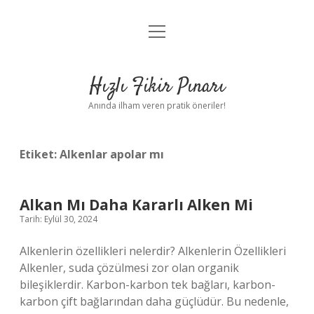
menüyü
Anasayfa
aç
Gizlilik Politikası
Hızlı Fikir Pınarı
Yasal Uyarı
Anında ilham veren pratik öneriler!
Hakkımızda
Etiket:
Alkenlar apolar mı
Alkan Mı Daha Kararlı Alken Mi
Tarih: Eylül 30, 2024
Alkenlerin özellikleri nelerdir? Alkenlerin Özellikleri
Alkenler, suda çözülmesi zor olan organik
bileşiklerdir. Karbon-karbon tek bağları, karbon-
karbon çift bağlarından daha güçlüdür. Bu nedenle,