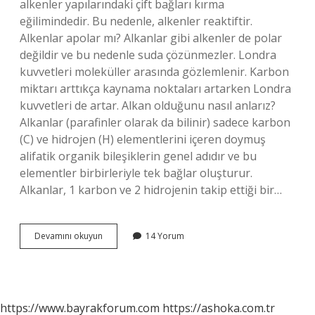
alkenler yapılarındaki çift bağları kırma
eğilimindedir. Bu nedenle, alkenler reaktiftir.
Alkenlar apolar mı? Alkanlar gibi alkenler de polar
değildir ve bu nedenle suda çözünmezler. Londra
kuvvetleri moleküller arasında gözlemlenir. Karbon
miktarı arttıkça kaynama noktaları artarken Londra
kuvvetleri de artar. Alkan olduğunu nasıl anlarız?
Alkanlar (parafinler olarak da bilinir) sadece karbon
(C) ve hidrojen (H) elementlerini içeren doymuş
alifatik organik bileşiklerin genel adıdır ve bu
elementler birbirleriyle tek bağlar oluşturur.
Alkanlar, 1 karbon ve 2 hidrojenin takip ettiği bir…
Alkan
Devamını okuyun
14 Yorum
Mı
Daha
Kararlı
Alken
Mi
https://www.bayrakforum.com
https://ashoka.com.tr