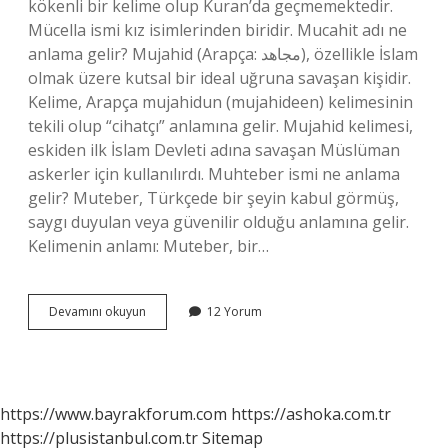
kökenli bir kelime olup Kuran’da geçmemektedir.
Mücella ismi kız isimlerinden biridir. Mucahit adı ne
anlama gelir? Mujahid (Arapça: مجاهد), özellikle İslam
olmak üzere kutsal bir ideal uğruna savaşan kişidir.
Kelime, Arapça mujahidun (mujahideen) kelimesinin
tekili olup “cihatçı” anlamına gelir. Mujahid kelimesi,
eskiden ilk İslam Devleti adına savaşan Müslüman
askerler için kullanılırdı. Muhteber ismi ne anlama
gelir? Muteber, Türkçede bir şeyin kabul görmüş,
saygı duyulan veya güvenilir olduğu anlamına gelir.
Kelimenin anlamı: Muteber, bir…
Mucteba
Devamını okuyun
12 Yorum
Ismi
Ne
Anlama
Gelir
https://www.bayrakforum.com
https://ashoka.com.tr
https://plusistanbul.com.tr
Sitemap