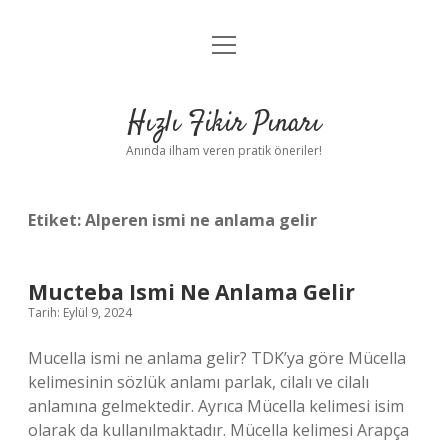
menüyü
Anasayfa
aç
Gizlilik Politikası
Hızlı Fikir Pınarı
Yasal Uyarı
Anında ilham veren pratik öneriler!
Hakkımızda
Etiket:
Alperen ismi ne anlama gelir
Mucteba Ismi Ne Anlama Gelir
Tarih: Eylül 9, 2024
Mucella ismi ne anlama gelir? TDK’ya göre Mücella
kelimesinin sözlük anlamı parlak, cilalı ve cilalı
anlamına gelmektedir. Ayrıca Mücella kelimesi isim
olarak da kullanılmaktadır. Mücella kelimesi Arapça