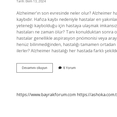
Tarih: Ekim 13, 2024
Alzheimer’ın son evresinde neler olur? Alzheimer has
kaybıdır. Hafıza kaybı nedeniyle hastalar en yakınlar
yeteneği kaybolduğu için hastaya ulaşmak imkansız 
hastaları ne zaman ölür? Tanı konulduktan sonra ort
hastalar genellikle aspirasyon pnömonisi veya aray
henüz bilinmediğinden, hastalığı tamamen ortadan ka
ilerler? Alzheimer hastalığı her hastada farklı şekild
Alzheimer
Devamını okuyun
8 Yorum
Tedavi
Edilmezse
Ne
Olur
https://www.bayrakforum.com
https://ashoka.com.t