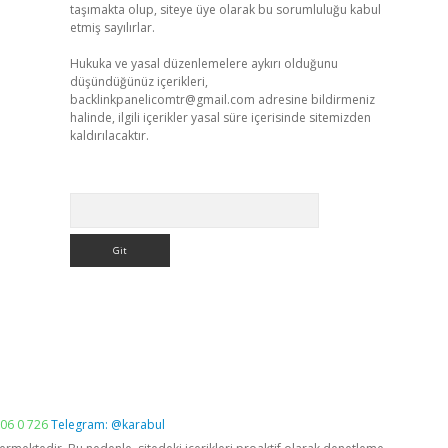
taşımakta olup, siteye üye olarak bu sorumluluğu kabul
etmiş sayılırlar.
Hukuka ve yasal düzenlemelere aykırı olduğunu
düşündüğünüz içerikleri,
backlinkpanelicomtr@gmail.com
adresine bildirmeniz
halinde, ilgili içerikler yasal süre içerisinde sitemizden
kaldırılacaktır.
Arama
06 0 726
Telegram: @karabul