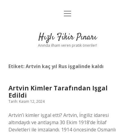
menüyü
Anasayfa
aç
Gizlilik Politikası
Hızlı Fikir Pınarı
Yasal Uyarı
Anında ilham veren pratik öneriler!
Hakkımızda
Etiket:
Artvin kaç yıl Rus işgalinde kaldı
Artvin Kimler Tarafından Işgal
Edildi
Tarih: Kasım 12, 2024
Artvin’i kimler işgal etti? Artvin, İngiliz idaresi
altındaydı ve antlaşma 30 Ekim 1918’de İtilaf
Devletleri ile imzalandı. 1914 öncesinde Osmanlı