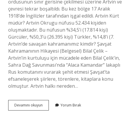
ordusunun sınır gerisine çekilmesi üzerine Artvin ve
çevresi tekrar boşaltıldı. Bu kez bölge 17 Aralık
1918’de İngilizler tarafından işgal edildi. Artvin Kürt
müdür? Artvin Okrugu nüfusu 52.434 kişiden
oluşmaktadır. Bu nüfusun %34,5’i (17.814 kişi)
Gürcüler, %50,3’ü (26.395 kişi) Türkler, %14,8’i (7.
Artvin’de savaşan kahramanımız kimdir? Şavşat
Kahramanının Hikayesi (Belgesel) Bilal Çelik –
Artvin’in kurtuluşu için mücadele eden Bilal Çelik’in,
Sahra Dağ Savunması’nda “Alaca Kamandar” lakaplı
Rus komutanını vurarak şehit etmesi Şavşat’ta
efsaneleşerek şiirlere, törenlere, kitaplara konu
olmuştur. Artvin halkı nereden…
Artvin
Devamını okuyun
Yorum Bırak
Kimler
Tarafından
Işgal
Edildi