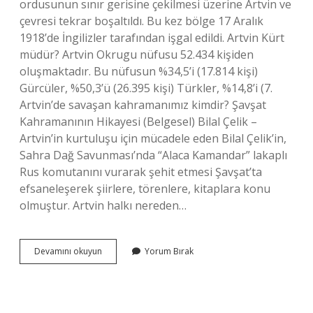
ordusunun sınır gerisine çekilmesi üzerine Artvin ve
çevresi tekrar boşaltıldı. Bu kez bölge 17 Aralık
1918’de İngilizler tarafından işgal edildi. Artvin Kürt
müdür? Artvin Okrugu nüfusu 52.434 kişiden
oluşmaktadır. Bu nüfusun %34,5’i (17.814 kişi)
Gürcüler, %50,3’ü (26.395 kişi) Türkler, %14,8’i (7.
Artvin’de savaşan kahramanımız kimdir? Şavşat
Kahramanının Hikayesi (Belgesel) Bilal Çelik –
Artvin’in kurtuluşu için mücadele eden Bilal Çelik’in,
Sahra Dağ Savunması’nda “Alaca Kamandar” lakaplı
Rus komutanını vurarak şehit etmesi Şavşat’ta
efsaneleşerek şiirlere, törenlere, kitaplara konu
olmuştur. Artvin halkı nereden…
Artvin
Devamını okuyun
Yorum Bırak
Kimler
Tarafından
Işgal
Edildi