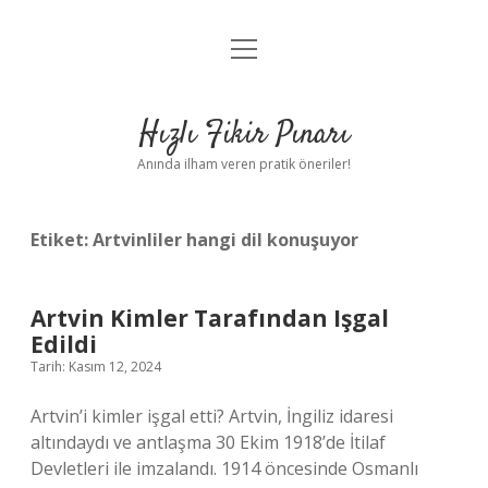
menüyü
Anasayfa
aç
Gizlilik Politikası
Hızlı Fikir Pınarı
Yasal Uyarı
Anında ilham veren pratik öneriler!
Hakkımızda
Etiket:
Artvinliler hangi dil konuşuyor
Artvin Kimler Tarafından Işgal
Edildi
Tarih: Kasım 12, 2024
Artvin’i kimler işgal etti? Artvin, İngiliz idaresi
altındaydı ve antlaşma 30 Ekim 1918’de İtilaf
Devletleri ile imzalandı. 1914 öncesinde Osmanlı