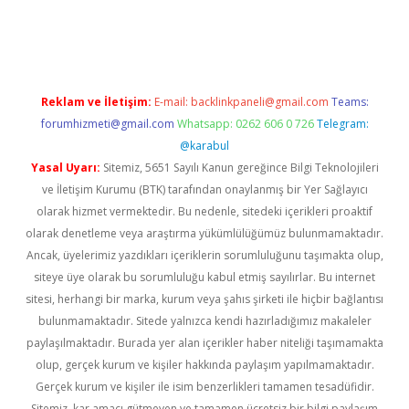
riş
Reklam ve İletişim:
E-mail:
backlinkpaneli@gmail.com
Teams:
forumhizmeti@gmail.com
Whatsapp: 0262 606 0 726
Telegram:
@karabul
Yasal Uyarı:
Sitemiz, 5651 Sayılı Kanun gereğince Bilgi Teknolojileri
ve İletişim Kurumu (BTK) tarafından onaylanmış bir Yer Sağlayıcı
olarak hizmet vermektedir. Bu nedenle, sitedeki içerikleri proaktif
olarak denetleme veya araştırma yükümlülüğümüz bulunmamaktadır.
Ancak, üyelerimiz yazdıkları içeriklerin sorumluluğunu taşımakta olup,
siteye üye olarak bu sorumluluğu kabul etmiş sayılırlar. Bu internet
sitesi, herhangi bir marka, kurum veya şahıs şirketi ile hiçbir bağlantısı
bulunmamaktadır. Sitede yalnızca kendi hazırladığımız makaleler
paylaşılmaktadır. Burada yer alan içerikler haber niteliği taşımamakta
olup, gerçek kurum ve kişiler hakkında paylaşım yapılmamaktadır.
Gerçek kurum ve kişiler ile isim benzerlikleri tamamen tesadüfidir.
Sitemiz, kar amacı gütmeyen ve tamamen ücretsiz bir bilgi paylaşım