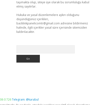
taşımakta olup, siteye üye olarak bu sorumluluğu kabul
etmiş sayılırlar.
Hukuka ve yasal düzenlemelere aykırı olduğunu
düşündüğünüz içerikleri,
backlinkpanelicomtr@gmail.com
adresine bildirmeniz
halinde, ilgili içerikler yasal süre içerisinde sitemizden
kaldırılacaktır.
Arama
06 0 726
Telegram: @karabul