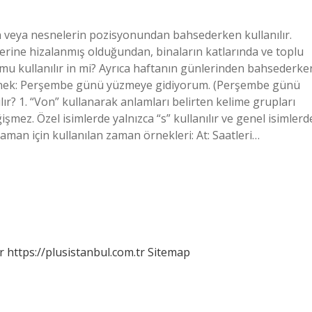
ın veya nesnelerin pozisyonundan bahsederken kullanılır.
zerine hizalanmış olduğundan, binaların katlarında ve toplu
n mu kullanılır in mi? Ayrıca haftanın günlerinden bahsederke
”. Örnek: Perşembe günü yüzmeye gidiyorum. (Perşembe günü
ır? 1. “Von” kullanarak anlamları belirten kelime grupları
ğişmez. Özel isimlerde yalnızca “s” kullanılır ve genel isimlerd
? Zaman için kullanılan zaman örnekleri: At: Saatleri…
r
https://plusistanbul.com.tr
Sitemap