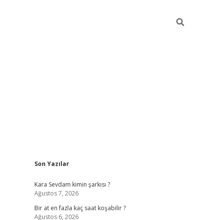
Sidebar
Son Yazılar
betexper giriş
Kara Sevdam kimin şarkısı ?
Ağustos 7, 2026
Bir at en fazla kaç saat koşabilir ?
Ağustos 6, 2026