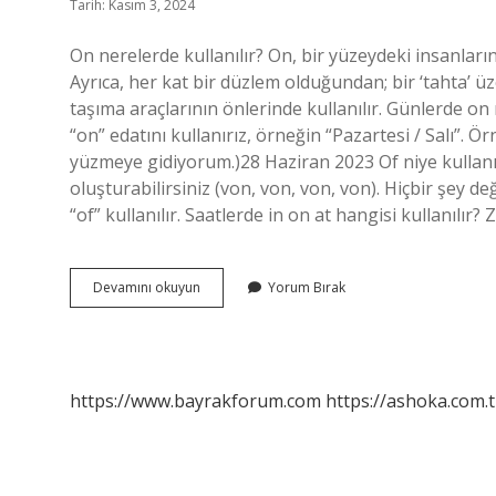
Tarih: Kasım 3, 2024
On nerelerde kullanılır? On, bir yüzeydeki insanlar
Ayrıca, her kat bir düzlem olduğundan; bir ‘tahta’ ü
taşıma araçlarının önlerinde kullanılır. Günlerde o
“on” edatını kullanırız, örneğin “Pazartesi / Salı
yüzmeye gidiyorum.)28 Haziran 2023 Of niye kullanıl
oluşturabilirsiniz (von, von, von, von). Hiçbir şey de
“of” kullanılır. Saatlerde in on at hangisi kullanılır
On
Devamını okuyun
Yorum Bırak
Nelere
Kullanılır
https://www.bayrakforum.com
https://ashoka.com.t