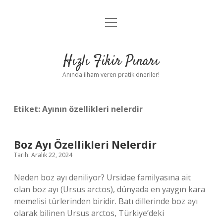
menüyü
Anasayfa
aç
Gizlilik Politikası
Hızlı Fikir Pınarı
Yasal Uyarı
Anında ilham veren pratik öneriler!
Hakkımızda
Etiket:
Ayının özellikleri nelerdir
Boz Ayı Özellikleri Nelerdir
Tarih: Aralık 22, 2024
Neden boz ayı deniliyor? Ursidae familyasına ait
olan boz ayı (Ursus arctos), dünyada en yaygın kara
memelisi türlerinden biridir. Batı dillerinde boz ayı
olarak bilinen Ursus arctos, Türkiye’deki