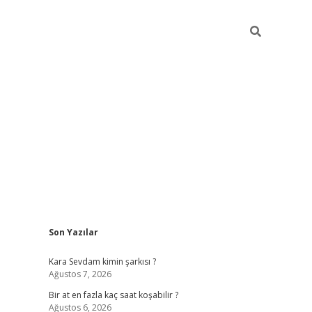
Sidebar
Son Yazılar
betexper giriş
Kara Sevdam kimin şarkısı ?
Ağustos 7, 2026
Bir at en fazla kaç saat koşabilir ?
Ağustos 6, 2026