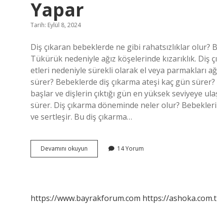
Yapar
Tarih: Eylül 8, 2024
Diş çıkaran bebeklerde ne gibi rahatsızlıklar olur? Bu 
Tükürük nedeniyle ağız köşelerinde kızarıklık. Diş ç
etleri nedeniyle sürekli olarak el veya parmakları a
sürer? Bebeklerde diş çıkarma ateşi kaç gün sürer?
başlar ve dişlerin çıktığı gün en yüksek seviyeye ula
sürer. Diş çıkarma döneminde neler olur? Bebeklerin 
ve sertleşir. Bu diş çıkarma…
Bebekler
Devamını okuyun
14 Yorum
Diş
Çıkarma
Döneminde
Neler
Yapar
https://www.bayrakforum.com
https://ashoka.com.t