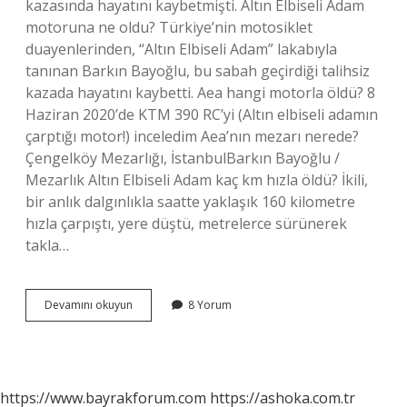
kazasında hayatını kaybetmişti. Altın Elbiseli Adam
motoruna ne oldu? Türkiye’nin motosiklet
duayenlerinden, “Altın Elbiseli Adam” lakabıyla
tanınan Barkın Bayoğlu, bu sabah geçirdiği talihsiz
kazada hayatını kaybetti. Aea hangi motorla öldü? 8
Haziran 2020’de KTM 390 RC’yi (Altın elbiseli adamın
çarptığı motor!) inceledim Aea’nın mezarı nerede?
Çengelköy Mezarlığı, İstanbulBarkın Bayoğlu /
Mezarlık Altın Elbiseli Adam kaç km hızla öldü? İkili,
bir anlık dalgınlıkla saatte yaklaşık 160 kilometre
hızla çarpıştı, yere düştü, metrelerce sürünerek
takla…
Aea
Devamını okuyun
8 Yorum
Yaşıyor
Mu
https://www.bayrakforum.com
https://ashoka.com.tr