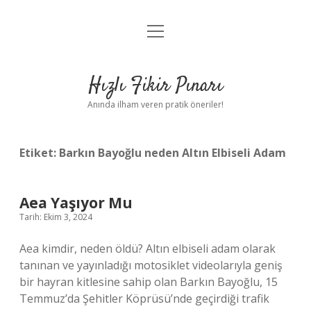
menüyü
Anasayfa
aç
Gizlilik Politikası
Hızlı Fikir Pınarı
Yasal Uyarı
Anında ilham veren pratik öneriler!
Hakkımızda
Etiket:
Barkın Bayoğlu neden Altın Elbiseli Adam
Aea Yaşıyor Mu
Tarih: Ekim 3, 2024
Aea kimdir, neden öldü? Altın elbiseli adam olarak
tanınan ve yayınladığı motosiklet videolarıyla geniş
bir hayran kitlesine sahip olan Barkın Bayoğlu, 15
Temmuz’da Şehitler Köprüsü’nde geçirdiği trafik