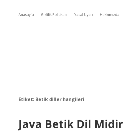
Anasayfa
Gizlilik Politikası
Yasal Uyarı
Hakkımızda
Etiket:
Betik diller hangileri
Java Betik Dil Midir