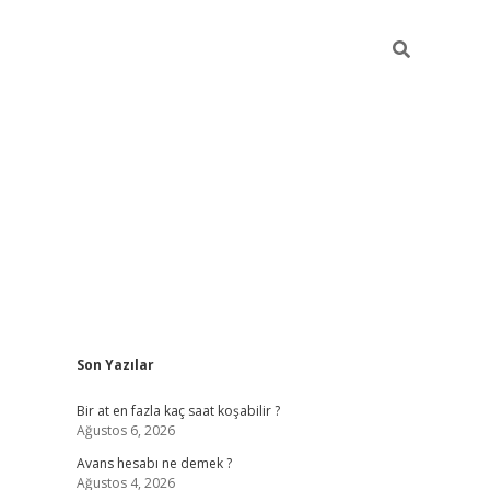
Sidebar
Son Yazılar
betexper giriş
Bir at en fazla kaç saat koşabilir ?
Ağustos 6, 2026
Avans hesabı ne demek ?
Ağustos 4, 2026