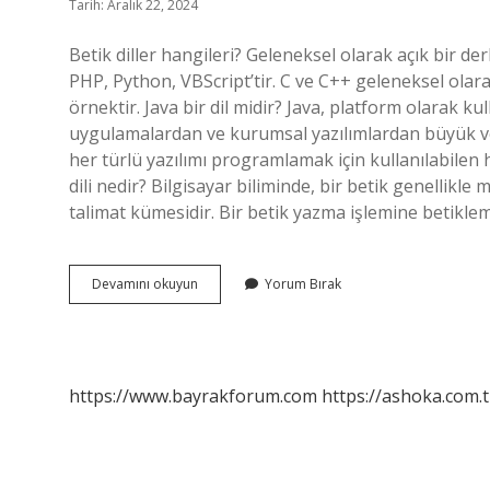
Tarih: Aralık 22, 2024
Betik diller hangileri? Geleneksel olarak açık bir de
PHP, Python, VBScript’tir. C ve C++ geleneksel ola
örnektir. Java bir dil midir? Java, platform olarak kul
uygulamalardan ve kurumsal yazılımlardan büyük ve
her türlü yazılımı programlamak için kullanılabilen h
dili nedir? Bilgisayar biliminde, bir betik genellikle
talimat kümesidir. Bir betik yazma işlemine betikleme
Java
Devamını okuyun
Yorum Bırak
Betik
Dil
Midir
https://www.bayrakforum.com
https://ashoka.com.t