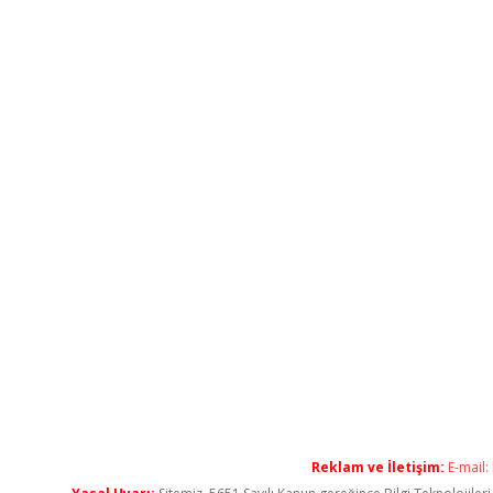
Reklam ve İletişim:
E-mail: