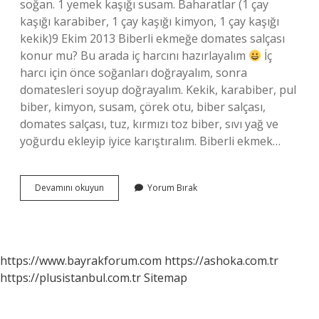
soğan. 1 yemek kaşığı susam. Baharatlar (1 çay
kaşığı karabiber, 1 çay kaşığı kimyon, 1 çay kaşığı
kekik)9 Ekim 2013 Biberli ekmeğe domates salçası
konur mu? Bu arada iç harcını hazırlayalım
İç
harcı için önce soğanları doğrayalım, sonra
domatesleri soyup doğrayalım. Kekik, karabiber, pul
biber, kimyon, susam, çörek otu, biber salçası,
domates salçası, tuz, kırmızı toz biber, sıvı yağ ve
yoğurdu ekleyip iyice karıştıralım. Biberli ekmek…
Biberli
Devamını okuyun
Yorum Bırak
Ekmek
Harcına
Ne
Konur
https://www.bayrakforum.com
https://ashoka.com.tr
https://plusistanbul.com.tr
Sitemap