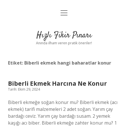
menüyü
Anasayfa
aç
Gizlilik Politikası
Hızlı Fikir Pınarı
Yasal Uyarı
Anında ilham veren pratik öneriler!
Hakkımızda
Etiket:
Biberli ekmek hangi baharatlar konur
Biberli Ekmek Harcına Ne Konur
Tarih: Ekim 29, 2024
Biberli ekmeğe soğan konur mu? Biberli ekmek (acı
ekmek) tarifi malzemeleri 2 adet soğan. Yarım çay
bardağı ceviz. Yarım çay bardağı susam. 2 yemek
kaşığı acı biber. Biberli ekmeğe zahter konur mu? 1