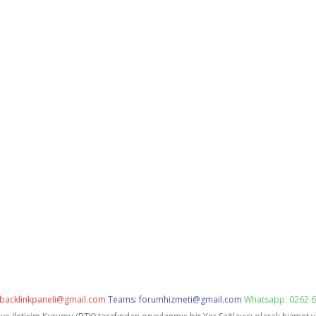
backlinkpaneli@gmail.com
Teams:
forumhizmeti@gmail.com
Whatsapp: 0262 6