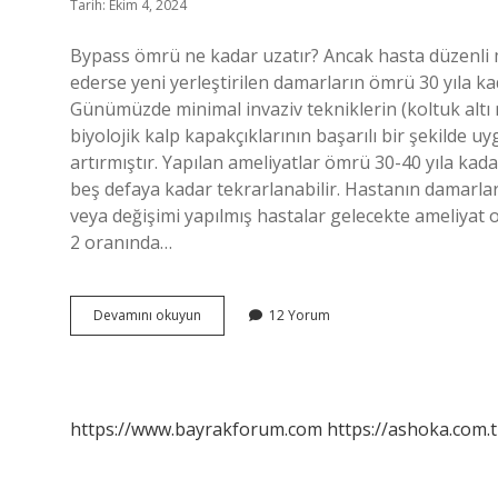
Tarih: Ekim 4, 2024
Bypass ömrü ne kadar uzatır? Ancak hasta düzenli m
ederse yeni yerleştirilen damarların ömrü 30 yıla kad
Günümüzde minimal invaziv tekniklerin (koltuk altı m
biyolojik kalp kapakçıklarının başarılı bir şekilde 
artırmıştır. Yapılan ameliyatlar ömrü 30-40 yıla kad
beş defaya kadar tekrarlanabilir. Hastanın damarları
veya değişimi yapılmış hastalar gelecekte ameliyat ol
2 oranında…
Bypass
Devamını okuyun
12 Yorum
Olan
Kac
Yil
Yasar
https://www.bayrakforum.com
https://ashoka.com.t