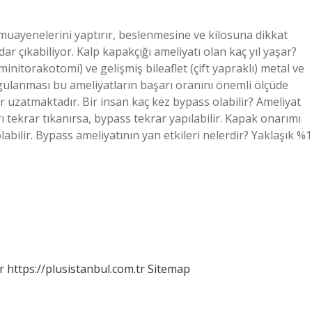
uayenelerini yaptırır, beslenmesine ve kilosuna dikkat
ar çıkabiliyor. Kalp kapakçığı ameliyatı olan kaç yıl yaşar?
initorakotomi) ve gelişmiş bileaflet (çift yapraklı) metal ve
uygulanması bu ameliyatların başarı oranını önemli ölçüde
ar uzatmaktadır. Bir insan kaç kez bypass olabilir? Ameliyat
 tekrar tıkanırsa, bypass tekrar yapılabilir. Kapak onarımı
abilir. Bypass ameliyatının yan etkileri nelerdir? Yaklaşık %1
r
https://plusistanbul.com.tr
Sitemap