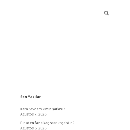
Sidebar
Son Yazılar
betexper giriş
Kara Sevdam kimin şarkısı ?
Ağustos 7, 2026
Bir at en fazla kaç saat koşabilir ?
Ağustos 6, 2026