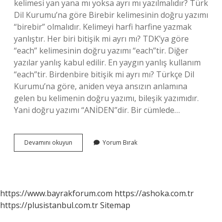
kelimesi yan yana mı yoksa ayrı mı yazılmalıdır? Türk
Dil Kurumu’na göre Birebir kelimesinin doğru yazımı
“birebir” olmalıdır. Kelimeyi harfi harfine yazmak
yanlıştır. Her biri bitişik mi ayrı mı? TDK’ya göre
“each” kelimesinin doğru yazımı “each”tir. Diğer
yazılar yanlış kabul edilir. En yaygın yanlış kullanım
“each”tir. Birdenbire bitişik mi ayrı mı? Türkçe Dil
Kurumu’na göre, aniden veya ansızın anlamına
gelen bu kelimenin doğru yazımı, bileşik yazımıdır.
Yani doğru yazımı “ANİDEN”dir. Bir cümlede…
Bir
Devamını okuyun
Yorum Bırak
Biri
Nasıl
Yazılır
https://www.bayrakforum.com
https://ashoka.com.tr
https://plusistanbul.com.tr
Sitemap