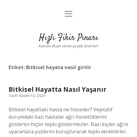
menüyü
Anasayfa
aç
Gizlilik Politikası
Hızlı Fikir Pınarı
Yasal Uyarı
Anında ilham veren pratik öneriler!
Hakkımızda
Etiket:
Bitkisel hayata nasıl girilir
Bitkisel Hayatta Nasıl Yaşanır
Tarih: Kasım 10, 2024
Bitkisel hayattaki hasta ne hisseder? Vejetatif
durumdaki bazı hastalar ağrı hissettiklerini
gösteren hiçbir tepki göstermezler. Bazı kişiler ağrılı
uyaranlara yüzlerini buruşturarak tepki verebilirler.