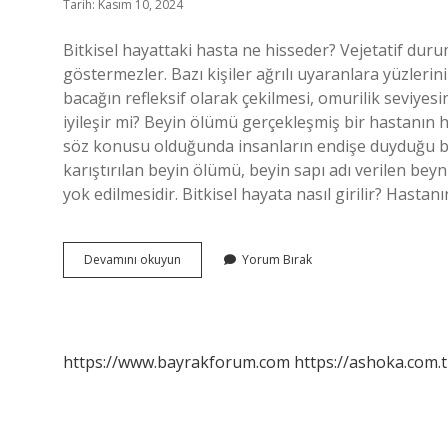
Tarih: Kasım 10, 2024
Bitkisel hayattaki hasta ne hisseder? Vejetatif durum
göstermezler. Bazı kişiler ağrılı uyaranlara yüzlerin
bacağın refleksif olarak çekilmesi, omurilik seviyesi
iyileşir mi? Beyin ölümü gerçekleşmiş bir hastanın
söz konusu olduğunda insanların endişe duyduğu başl
karıştırılan beyin ölümü, beyin sapı adı verilen bey
yok edilmesidir. Bitkisel hayata nasıl girilir? Hastan
Bitkisel
Devamını okuyun
Yorum Bırak
Hayatta
Nasıl
Yaşanır
https://www.bayrakforum.com
https://ashoka.com.t