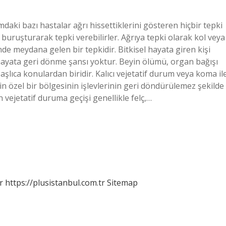
daki bazı hastalar ağrı hissettiklerini gösteren hiçbir tepki
i buruşturarak tepki verebilirler. Ağrıya tepki olarak kol veya
nde meydana gelen bir tepkidir. Bitkisel hayata giren kişi
 hayata geri dönme şansı yoktur. Beyin ölümü, organ bağışı
ıca konulardan biridir. Kalıcı vejetatif durum veya koma il
nin özel bir bölgesinin işlevlerinin geri döndürülemez şekilde
ın vejetatif duruma geçişi genellikle felç,…
r
https://plusistanbul.com.tr
Sitemap