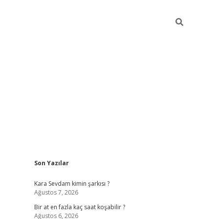
Sidebar
Son Yazılar
betexper giriş
Kara Sevdam kimin şarkısı ?
Ağustos 7, 2026
Bir at en fazla kaç saat koşabilir ?
Ağustos 6, 2026