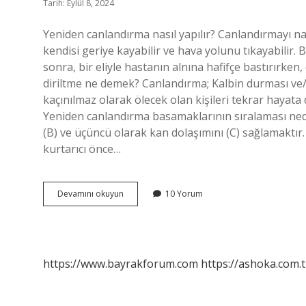
Tarih: Eylül 8, 2024
Yeniden canlandırma nasıl yapılır? Canlandırmayı nası
kendisi geriye kayabilir ve hava yolunu tıkayabilir. 
sonra, bir eliyle hastanın alnına hafifçe bastırırken,
diriltme ne demek? Canlandırma; Kalbin durması 
kaçınılmaz olarak ölecek olan kişileri tekrar hayat
Yeniden canlandırma basamaklarının sıralaması nedi
(B) ve üçüncü olarak kan dolaşımını (C) sağlamaktır.
kurtarıcı önce…
Yeniden
Devamını okuyun
10 Yorum
Canlandırma
Ne
Demek
https://www.bayrakforum.com
https://ashoka.com.t