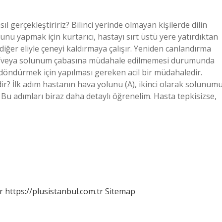
l gerçekleştiririz? Bilinci yerinde olmayan kişilerde dilin
Bunu yapmak için kurtarıcı, hastayı sırt üstü yere yatırdıktan
 diğer eliyle çeneyi kaldırmaya çalışır. Yeniden canlandırma
ve/veya solunum çabasına müdahale edilmemesi durumunda
a döndürmek için yapılması gereken acil bir müdahaledir.
r? İlk adım hastanın hava yolunu (A), ikinci olarak solunum
 Bu adımları biraz daha detaylı öğrenelim. Hasta tepkisizse,
r
https://plusistanbul.com.tr
Sitemap