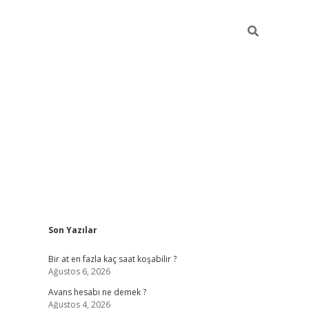
Sidebar
Son Yazılar
betexper giriş
Bir at en fazla kaç saat koşabilir ?
Ağustos 6, 2026
Avans hesabı ne demek ?
Ağustos 4, 2026