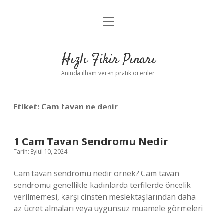
menüyü
Anasayfa
aç
Gizlilik Politikası
Hızlı Fikir Pınarı
Yasal Uyarı
Anında ilham veren pratik öneriler!
Hakkımızda
Etiket:
Cam tavan ne denir
1 Cam Tavan Sendromu Nedir
Tarih: Eylül 10, 2024
Cam tavan sendromu nedir örnek? Cam tavan
sendromu genellikle kadınlarda terfilerde öncelik
verilmemesi, karşı cinsten meslektaşlarından daha
az ücret almaları veya uygunsuz muamele görmeleri