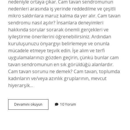
nedeniyle ortaya çıkar. Cam tavan sendromunun
nedenleri arasında iş yerinde reddedilme ve çeşitli
mikro saldırılara maruz kalma da yer alır. Cam tavan
sendromu nasıl aşılır? İnsanlara deneyimleri
hakkında sorular sorarak önemli gerçekleri ve
iyileştirme önerilerini öğrenebilirsiniz. Ardından
kuruluşunuzu önyargıyı belirlemeye ve onunla
mücadele etmeye teşvik edin. İşe alım ve terfi
uygulamalarınızı gözden geçirin, çünkü bunlar cam
tavan sendromunun en sık görüldüğü alanlardır.
Cam tavan sorunu ne demek? Cam tavan, toplumda
kadınların ve/veya azınlık gruplarının, mevcut
hiyerarşik…
1
Devamını okuyun
10 Yorum
Cam
Tavan
Sendromu
Nedir