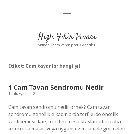
menüyü
Anasayfa
aç
Gizlilik Politikası
Hızlı Fikir Pınarı
Yasal Uyarı
Anında ilham veren pratik öneriler!
Hakkımızda
Etiket:
Cam tavanlar hangi yıl
1 Cam Tavan Sendromu Nedir
Tarih: Eylül 10, 2024
Cam tavan sendromu nedir örnek? Cam tavan
sendromu genellikle kadınlarda terfilerde öncelik
verilmemesi, karşı cinsten meslektaşlarından daha
az ücret almaları veya uygunsuz muamele görmeleri