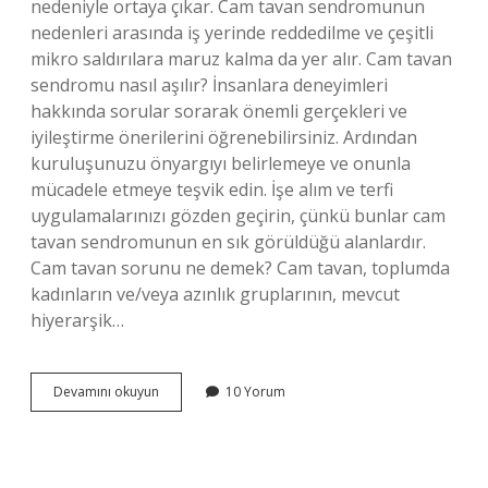
nedeniyle ortaya çıkar. Cam tavan sendromunun
nedenleri arasında iş yerinde reddedilme ve çeşitli
mikro saldırılara maruz kalma da yer alır. Cam tavan
sendromu nasıl aşılır? İnsanlara deneyimleri
hakkında sorular sorarak önemli gerçekleri ve
iyileştirme önerilerini öğrenebilirsiniz. Ardından
kuruluşunuzu önyargıyı belirlemeye ve onunla
mücadele etmeye teşvik edin. İşe alım ve terfi
uygulamalarınızı gözden geçirin, çünkü bunlar cam
tavan sendromunun en sık görüldüğü alanlardır.
Cam tavan sorunu ne demek? Cam tavan, toplumda
kadınların ve/veya azınlık gruplarının, mevcut
hiyerarşik…
1
Devamını okuyun
10 Yorum
Cam
Tavan
Sendromu
Nedir