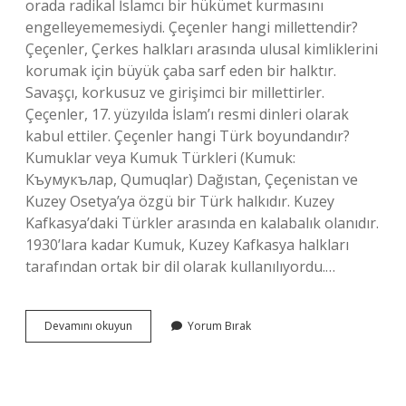
orada radikal İslamcı bir hükümet kurmasını
engelleyememesiydi. Çeçenler hangi millettendir?
Çeçenler, Çerkes halkları arasında ulusal kimliklerini
korumak için büyük çaba sarf eden bir halktır.
Savaşçı, korkusuz ve girişimci bir millettirler.
Çeçenler, 17. yüzyılda İslam’ı resmi dinleri olarak
kabul ettiler. Çeçenler hangi Türk boyundandır?
Kumuklar veya Kumuk Türkleri (Kumuk:
Къумукълар, Qumuqlar) Dağıstan, Çeçenistan ve
Kuzey Osetya’ya özgü bir Türk halkıdır. Kuzey
Kafkasya’daki Türkler arasında en kalabalık olanıdır.
1930’lara kadar Kumuk, Kuzey Kafkasya halkları
tarafından ortak bir dil olarak kullanılıyordu.…
Çeçenler
Devamını okuyun
Yorum Bırak
Rusların
Yanında
Mı