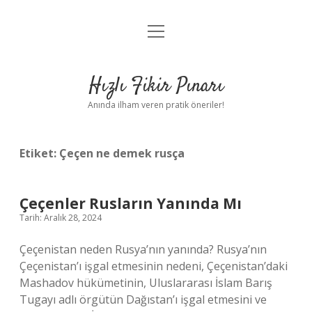
menüyü
Anasayfa
aç
Gizlilik Politikası
Hızlı Fikir Pınarı
Yasal Uyarı
Anında ilham veren pratik öneriler!
Hakkımızda
Etiket:
Çeçen ne demek rusça
Çeçenler Rusların Yanında Mı
Tarih: Aralık 28, 2024
Çeçenistan neden Rusya’nın yanında? Rusya’nın
Çeçenistan’ı işgal etmesinin nedeni, Çeçenistan’daki
Mashadov hükümetinin, Uluslararası İslam Barış
Tugayı adlı örgütün Dağıstan’ı işgal etmesini ve