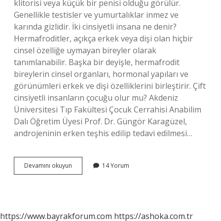
klitorisi veya küçük bir penisi olduğu görülür.
Genellikle testisler ve yumurtalıklar inmez ve
karında gizlidir. İki cinsiyetli insana ne denir?
Hermafroditler, açıkça erkek veya dişi olan hiçbir
cinsel özelliğe uymayan bireyler olarak
tanımlanabilir. Başka bir deyişle, hermafrodit
bireylerin cinsel organları, hormonal yapıları ve
görünümleri erkek ve dişi özelliklerini birleştirir. Çift
cinsiyetli insanların çocuğu olur mu? Akdeniz
Üniversitesi Tıp Fakültesi Çocuk Cerrahisi Anabilim
Dalı Öğretim Üyesi Prof. Dr. Güngör Karagüzel,
androjeninin erken teşhis edilip tedavi edilmesi…
Çift
Devamını okuyun
14 Yorum
Cinsiyetli
Insanlar
Var
Mı
https://www.bayrakforum.com
https://ashoka.com.tr