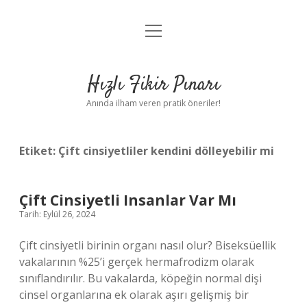
menüyü
Anasayfa
aç
Gizlilik Politikası
Hızlı Fikir Pınarı
Yasal Uyarı
Anında ilham veren pratik öneriler!
Hakkımızda
Etiket:
Çift cinsiyetliler kendini dölleyebilir mi
Çift Cinsiyetli Insanlar Var Mı
Tarih: Eylül 26, 2024
Çift cinsiyetli birinin organı nasıl olur? Biseksüellik
vakalarının %25’i gerçek hermafrodizm olarak
sınıflandırılır. Bu vakalarda, köpeğin normal dişi
cinsel organlarına ek olarak aşırı gelişmiş bir