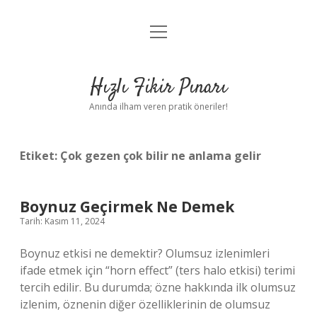
menüyü
Anasayfa
aç
Gizlilik Politikası
Hızlı Fikir Pınarı
Yasal Uyarı
Anında ilham veren pratik öneriler!
Hakkımızda
Etiket:
Çok gezen çok bilir ne anlama gelir
Boynuz Geçirmek Ne Demek
Tarih: Kasım 11, 2024
Boynuz etkisi ne demektir? Olumsuz izlenimleri
ifade etmek için “horn effect” (ters halo etkisi) terimi
tercih edilir. Bu durumda; özne hakkında ilk olumsuz
izlenim, öznenin diğer özelliklerinin de olumsuz