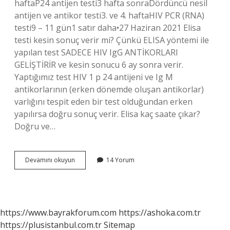
haftaP24 antijen testi3 hafta sonraDördüncü nesil
antijen ve antikor testi3. ve 4. haftaHIV PCR (RNA)
testi9 – 11 gün1 satır daha•27 Haziran 2021 Elisa
testi kesin sonuç verir mi? Çünkü ELISA yöntemi ile
yapılan test SADECE HIV IgG ANTİKORLARI
GELİŞTİRİR ve kesin sonucu 6 ay sonra verir.
Yaptığımız test HIV 1 p 24 antijeni ve Ig M
antikorlarının (erken dönemde oluşan antikorlar)
varlığını tespit eden bir test olduğundan erken
yapılırsa doğru sonuç verir. Elisa kaç saate çıkar?
Doğru ve…
Elisa
Devamını okuyun
14 Yorum
Testi
Ne
Zaman
Yapılmalı
https://www.bayrakforum.com
https://ashoka.com.tr
https://plusistanbul.com.tr
Sitemap