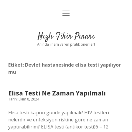
menüyü
Anasayfa
aç
Gizlilik Politikası
Hızlı Fikir Pınarı
Yasal Uyarı
Anında ilham veren pratik öneriler!
Hakkımızda
Etiket:
Devlet hastanesinde elisa testi yapılıyor
mu
Elisa Testi Ne Zaman Yapılmalı
Tarih: Ekim 8, 2024
Elisa testi kaçıncı günde yapılmalı? HIV testleri
nelerdir ve enfeksiyon riskine göre ne zaman
yaptırabilirim? ELISA testi (antikor testi)6 – 12