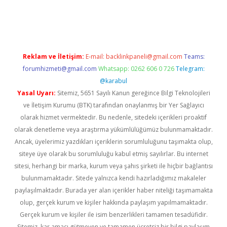
 giriş
Reklam ve İletişim:
E-mail:
backlinkpaneli@gmail.com
Teams:
forumhizmeti@gmail.com
Whatsapp: 0262 606 0 726
Telegram:
@karabul
Yasal Uyarı:
Sitemiz, 5651 Sayılı Kanun gereğince Bilgi Teknolojileri
ve İletişim Kurumu (BTK) tarafından onaylanmış bir Yer Sağlayıcı
olarak hizmet vermektedir. Bu nedenle, sitedeki içerikleri proaktif
olarak denetleme veya araştırma yükümlülüğümüz bulunmamaktadır.
Ancak, üyelerimiz yazdıkları içeriklerin sorumluluğunu taşımakta olup,
siteye üye olarak bu sorumluluğu kabul etmiş sayılırlar. Bu internet
sitesi, herhangi bir marka, kurum veya şahıs şirketi ile hiçbir bağlantısı
bulunmamaktadır. Sitede yalnızca kendi hazırladığımız makaleler
paylaşılmaktadır. Burada yer alan içerikler haber niteliği taşımamakta
olup, gerçek kurum ve kişiler hakkında paylaşım yapılmamaktadır.
Gerçek kurum ve kişiler ile isim benzerlikleri tamamen tesadüfidir.
Sitemiz, kar amacı gütmeyen ve tamamen ücretsiz bir bilgi paylaşım