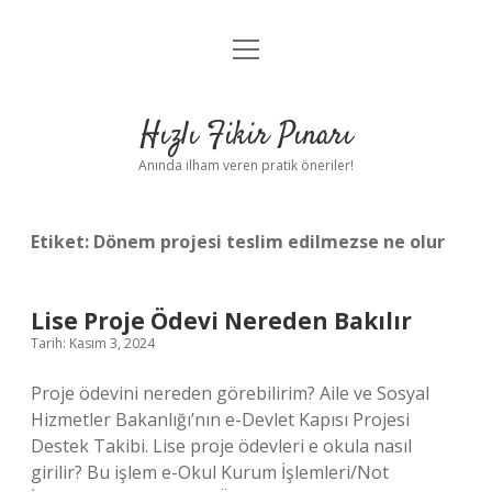
menüyü
Anasayfa
aç
Gizlilik Politikası
Hızlı Fikir Pınarı
Yasal Uyarı
Anında ilham veren pratik öneriler!
Hakkımızda
Etiket:
Dönem projesi teslim edilmezse ne olur
Lise Proje Ödevi Nereden Bakılır
Tarih: Kasım 3, 2024
Proje ödevini nereden görebilirim? Aile ve Sosyal
Hizmetler Bakanlığı’nın e-Devlet Kapısı Projesi
Destek Takibi. Lise proje ödevleri e okula nasıl
girilir? Bu işlem e-Okul Kurum İşlemleri/Not