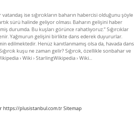
ir vatandaş ise sığırcıkların baharın habercisi olduğunu şöyle
 artık sürü halinde geliyor olması. Baharın gelişini haber
eşmiş durumda. Bu kuşları görünce rahatlıyoruz.” Sığırcıklar
enir. Yağmurun gelişini birlikte dans ederek duyururlar.
min edilmektedir. Henüz kanıtlanmamış olsa da, havada dans
ığırcık kuşu ne zaman gelir? Sığırcık, özellikle sonbahar ve
Wikipedia › Wiki › StarlingWikipedia › Wiki…
r
https://plusistanbul.com.tr
Sitemap