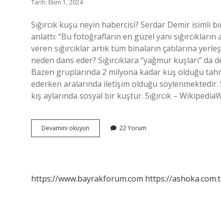
Tarih: Ekim 1, 2024
Sığırcık kuşu neyin habercisi? Serdar Demir isimli b
anlattı: “Bu fotoğrafların en güzel yanı sığırcıkların
veren sığırcıklar artık tüm binaların çatılarına yerl
neden dans eder? Sığırcıklara “yağmur kuşları” da d
Bazen gruplarında 2 milyona kadar kuş olduğu tah
ederken aralarında iletişim olduğu söylenmektedir. S
kış aylarında sosyal bir kuştur. Sığırcık – Wikipedia
Sığırcık
Devamını okuyun
22 Yorum
Kuşu
Neden
Öter
https://www.bayrakforum.com
https://ashoka.com.t