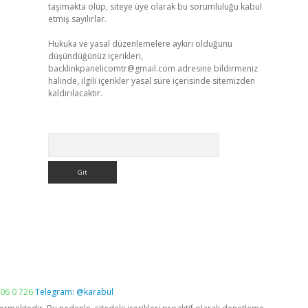
taşımakta olup, siteye üye olarak bu sorumluluğu kabul
etmiş sayılırlar.
Hukuka ve yasal düzenlemelere aykırı olduğunu
düşündüğünüz içerikleri,
backlinkpanelicomtr@gmail.com
adresine bildirmeniz
halinde, ilgili içerikler yasal süre içerisinde sitemizden
kaldırılacaktır.
Arama
06 0 726
Telegram: @karabul