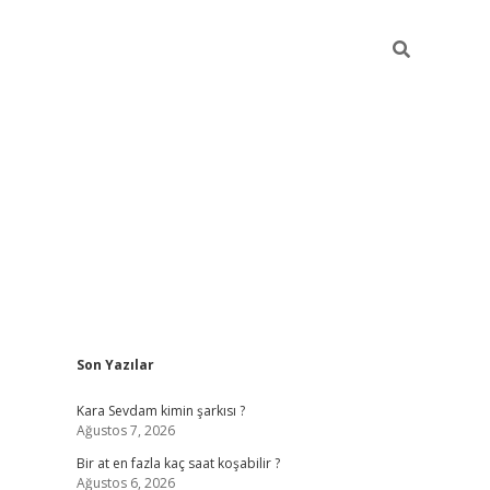
Sidebar
Son Yazılar
betexper giriş
Kara Sevdam kimin şarkısı ?
Ağustos 7, 2026
Bir at en fazla kaç saat koşabilir ?
Ağustos 6, 2026