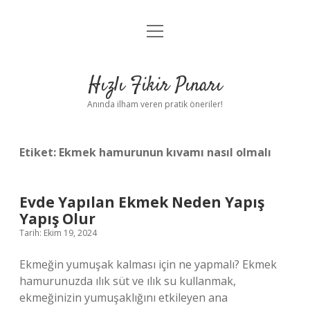
menüyü
Anasayfa
aç
Gizlilik Politikası
Hızlı Fikir Pınarı
Yasal Uyarı
Anında ilham veren pratik öneriler!
Hakkımızda
Etiket:
Ekmek hamurunun kıvamı nasıl olmalı
Evde Yapılan Ekmek Neden Yapış
Yapış Olur
Tarih: Ekim 19, 2024
Ekmeğin yumuşak kalması için ne yapmalı? Ekmek
hamurunuzda ılık süt ve ılık su kullanmak,
ekmeğinizin yumuşaklığını etkileyen ana