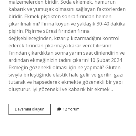
malzemelerden biridir. Soda eklemek, hamurun
kabarık ve yumuşak olmasını sağlayan faktörlerden
biridir. Ekmek piştikten sonra fırından hemen
çıkarılmalı mı? Fırına koyun ve yaklaşık 30-40 dakika
pişirin. Pişirme süresi fırından fırına
değişebileceğinden, kızarıp kızarmadığını kontrol
ederek fırından çıkarmaya karar verebilirsiniz.
Fırından çıkardıktan sonra yarım saat dinlendirin ve
ardından ekmeğinizin tadını çıkarın! 10 Şubat 2024
Ekmeğin gözenekli olması için ne yapmalı? Gluten
sıvıyla birleştiğinde elastik hale gelir ve gerilir, gazı
tutarak ve hapsederek ekmekte gözenekli bir yapı
oluşturur. İyi gözenekli ve kabarık bir ekmek…
Evde
Devamını okuyun
12 Yorum
Yapılan
Ekmek
Neden
Yapış