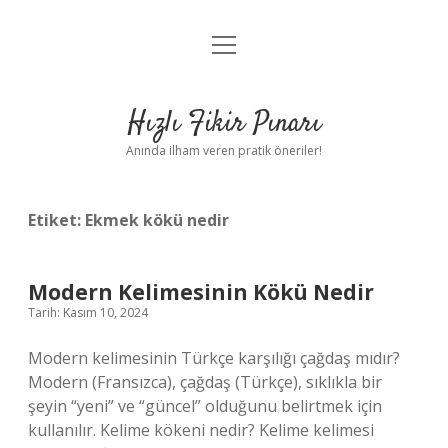
menüyü
Anasayfa
aç
Gizlilik Politikası
Hızlı Fikir Pınarı
Yasal Uyarı
Anında ilham veren pratik öneriler!
Hakkımızda
Etiket:
Ekmek kökü nedir
Modern Kelimesinin Kökü Nedir
Tarih: Kasım 10, 2024
Modern kelimesinin Türkçe karşılığı çağdaş mıdır?
Modern (Fransızca), çağdaş (Türkçe), sıklıkla bir
şeyin “yeni” ve “güncel” olduğunu belirtmek için
kullanılır. Kelime kökeni nedir? Kelime kelimesi