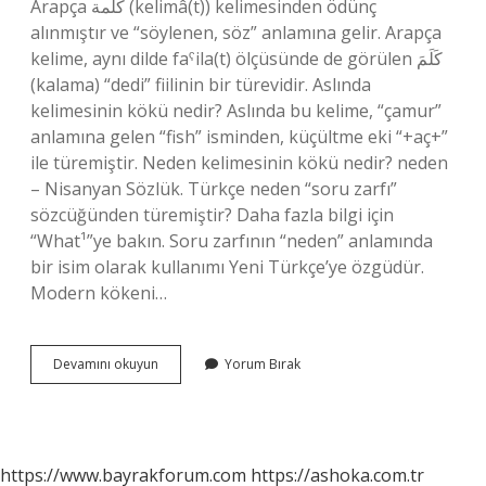
Arapça كلمة (kelimâ(t)) kelimesinden ödünç
alınmıştır ve “söylenen, söz” anlamına gelir. Arapça
kelime, aynı dilde faˁila(t) ölçüsünde de görülen كَلَمَ
(kalama) “dedi” fiilinin bir türevidir. Aslında
kelimesinin kökü nedir? Aslında bu kelime, “çamur”
anlamına gelen “fish” isminden, küçültme eki “+aç+”
ile türemiştir. Neden kelimesinin kökü nedir? neden
– Nisanyan Sözlük. Türkçe neden “soru zarfı”
sözcüğünden türemiştir? Daha fazla bilgi için
“What¹”ye bakın. Soru zarfının “neden” anlamında
bir isim olarak kullanımı Yeni Türkçe’ye özgüdür.
Modern kökeni…
Modern
Devamını okuyun
Yorum Bırak
Kelimesinin
Kökü
Nedir
https://www.bayrakforum.com
https://ashoka.com.tr