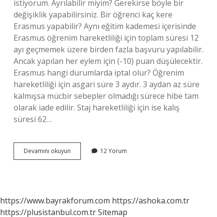
istiyorum. Ayrılabilir miyim? Gerekirse böyle bir
değişiklik yapabilirsiniz. Bir öğrenci kaç kere
Erasmus yapabilir? Aynı eğitim kademesi içerisinde
Erasmus öğrenim hareketliliği için toplam süresi 12
ayı geçmemek üzere birden fazla başvuru yapılabilir.
Ancak yapılan her eylem için (-10) puan düşülecektir.
Erasmus hangi durumlarda iptal olur? Öğrenim
hareketliliği için asgari süre 3 aydır. 3 aydan az süre
kalmışsa mücbir sebepler olmadığı sürece hibe tam
olarak iade edilir. Staj hareketliliği için ise kalış
süresi 62…
Erasmus
Devamını okuyun
12 Yorum
Yedek
Öğrenci
Nedir
https://www.bayrakforum.com
https://ashoka.com.tr
https://plusistanbul.com.tr
Sitemap