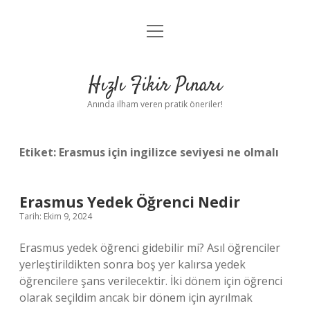
menüyü
Anasayfa
aç
Gizlilik Politikası
Hızlı Fikir Pınarı
Yasal Uyarı
Anında ilham veren pratik öneriler!
Hakkımızda
Etiket:
Erasmus için ingilizce seviyesi ne olmalı
Erasmus Yedek Öğrenci Nedir
Tarih: Ekim 9, 2024
Erasmus yedek öğrenci gidebilir mi? Asıl öğrenciler
yerleştirildikten sonra boş yer kalırsa yedek
öğrencilere şans verilecektir. İki dönem için öğrenci
olarak seçildim ancak bir dönem için ayrılmak