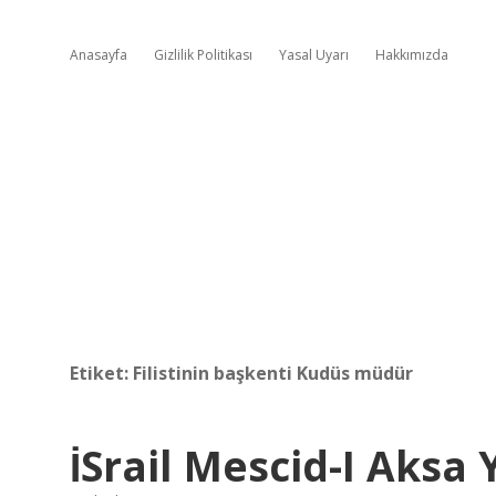
Anasayfa
Gizlilik Politikası
Yasal Uyarı
Hakkımızda
Etiket:
Filistinin başkenti Kudüs müdür
İSrail Mescid-I Aksa