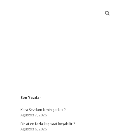
Sidebar
Son Yazılar
betexper giriş
Kara Sevdam kimin şarkısı ?
Ağustos 7, 2026
Bir at en fazla kaç saat koşabilir ?
Ağustos 6, 2026