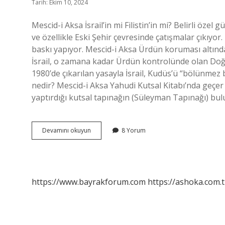
Tarih: Ekim 10, 2024
Mescid-i Aksa İsrail’in mi Filistin’in mi? Belirli ö
ve özellikle Eski Şehir çevresinde çatışmalar çıkıyor. 
baskı yapıyor. Mescid-i Aksa Ürdün koruması altında
İsrail, o zamana kadar Ürdün kontrolünde olan Doğu K
1980’de çıkarılan yasayla İsrail, Kudüs’ü “bölünmez b
nedir? Mescid-i Aksa Yahudi Kutsal Kitabı’nda geçer
yaptırdığı kutsal tapınağın (Süleyman Tapınağı) bu
İSrail
Devamını okuyun
8 Yorum
Mescid-
I
Aksa
Ya
Neden
https://www.bayrakforum.com
https://ashoka.com.t
Saldırıyor