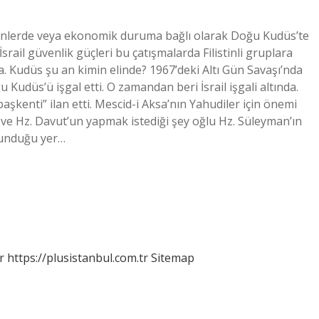
zel günlerde veya ekonomik duruma bağlı olarak Doğu Kudüs’te
İsrail güvenlik güçleri bu çatışmalarda Filistinli gruplara
. Kudüs şu an kimin elinde? 1967’deki Altı Gün Savaşı’nda
udüs’ü işgal etti. O zamandan beri İsrail işgali altında.
aşkenti” ilan etti. Mescid-i Aksa’nın Yahudiler için önemi
 ve Hz. Davut’un yapmak istediği şey oğlu Hz. Süleyman’ın
lunduğu yer…
r
https://plusistanbul.com.tr
Sitemap