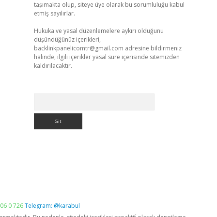
taşımakta olup, siteye üye olarak bu sorumluluğu kabul
etmiş sayılırlar.
Hukuka ve yasal düzenlemelere aykırı olduğunu
düşündüğünüz içerikleri,
backlinkpanelicomtr@gmail.com
adresine bildirmeniz
halinde, ilgili içerikler yasal süre içerisinde sitemizden
kaldırılacaktır.
Arama
06 0 726
Telegram: @karabul