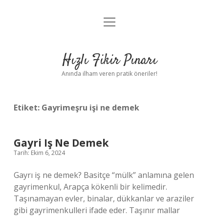
menüyü
Anasayfa
aç
Gizlilik Politikası
Hızlı Fikir Pınarı
Yasal Uyarı
Anında ilham veren pratik öneriler!
Hakkımızda
Etiket:
Gayrimeşru işi ne demek
Gayri Iş Ne Demek
Tarih: Ekim 6, 2024
Gayrı iş ne demek? Basitçe “mülk” anlamına gelen
gayrimenkul, Arapça kökenli bir kelimedir.
Taşınamayan evler, binalar, dükkanlar ve araziler
gibi gayrimenkulleri ifade eder. Taşınır mallar