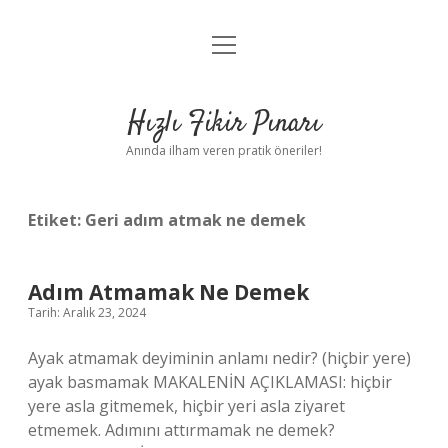
menüyü
Anasayfa
aç
Gizlilik Politikası
Hızlı Fikir Pınarı
Yasal Uyarı
Anında ilham veren pratik öneriler!
Hakkımızda
Etiket:
Geri adım atmak ne demek
Adım Atmamak Ne Demek
Tarih: Aralık 23, 2024
Ayak atmamak deyiminin anlamı nedir? (hiçbir yere)
ayak basmamak MAKALENİN AÇIKLAMASI: hiçbir
yere asla gitmemek, hiçbir yeri asla ziyaret
etmemek. Adımını attırmamak ne demek?