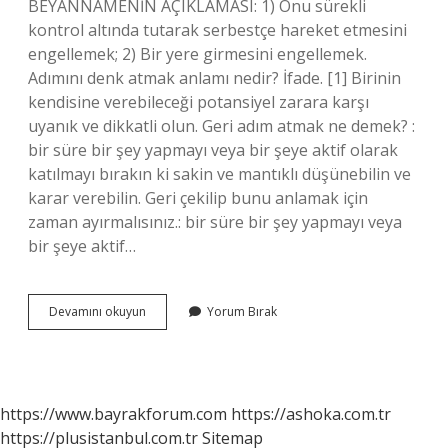
BEYANNAMENİN AÇIKLAMASI: 1) Onu sürekli
kontrol altında tutarak serbestçe hareket etmesini
engellemek; 2) Bir yere girmesini engellemek.
Adımını denk atmak anlamı nedir? İfade. [1] Birinin
kendisine verebileceği potansiyel zarara karşı
uyanık ve dikkatli olun. Geri adım atmak ne demek? :
bir süre bir şey yapmayı veya bir şeye aktif olarak
katılmayı bırakın ki sakin ve mantıklı düşünebilin ve
karar verebilin. Geri çekilip bunu anlamak için
zaman ayırmalısınız.: bir süre bir şey yapmayı veya
bir şeye aktif…
Adım
Devamını okuyun
Yorum Bırak
Atmamak
Ne
Demek
https://www.bayrakforum.com
https://ashoka.com.tr
https://plusistanbul.com.tr
Sitemap