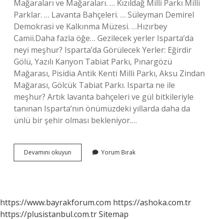
Mağaraları ve Mağaraları. … Kızıldağ Milli Parkı Milli
Parklar. … Lavanta Bahçeleri. … Süleyman Demirel
Demokrasi ve Kalkınma Müzesi. …Hızırbey
Camii.Daha fazla öğe… Gezilecek yerler Isparta’da
neyi meşhur? Isparta’da Görülecek Yerler: Eğirdir
Gölü, Yazılı Kanyon Tabiat Parkı, Pınargözü
Mağarası, Pisidia Antik Kenti Milli Parkı, Aksu Zindan
Mağarası, Gölcük Tabiat Parkı. Isparta ne ile
meşhur? Artık lavanta bahçeleri ve gül bitkileriyle
tanınan Isparta’nın önümüzdeki yıllarda daha da
ünlü bir şehir olması bekleniyor.…
Ispartada
Devamını okuyun
Yorum Bırak
Nere
Gezilir
https://www.bayrakforum.com
https://ashoka.com.tr
https://plusistanbul.com.tr
Sitemap