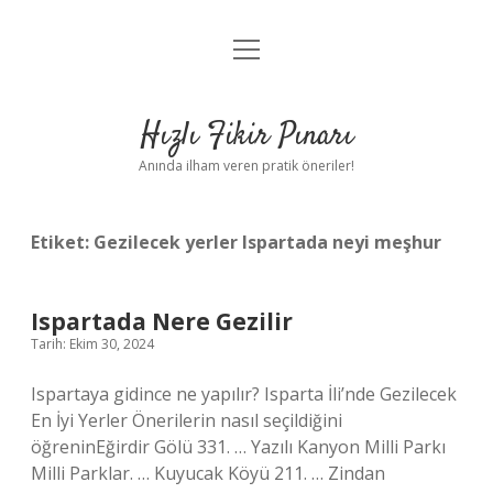
menüyü
Anasayfa
aç
Gizlilik Politikası
Hızlı Fikir Pınarı
Yasal Uyarı
Anında ilham veren pratik öneriler!
Hakkımızda
Etiket:
Gezilecek yerler Ispartada neyi meşhur
Ispartada Nere Gezilir
Tarih: Ekim 30, 2024
Ispartaya gidince ne yapılır? Isparta İli’nde Gezilecek
En İyi Yerler Önerilerin nasıl seçildiğini
öğreninEğirdir Gölü 331. … Yazılı Kanyon Milli Parkı
Milli Parklar. … Kuyucak Köyü 211. … Zindan