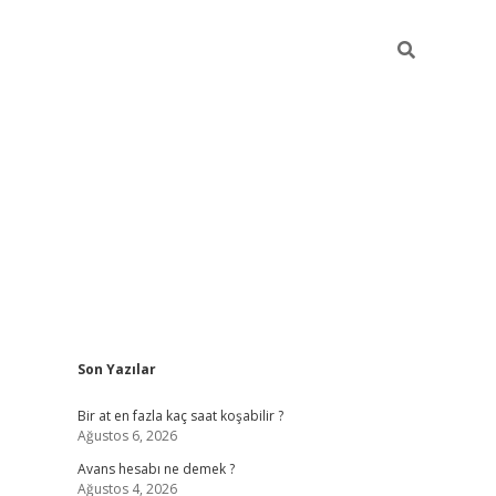
Sidebar
Son Yazılar
betexper giriş
Bir at en fazla kaç saat koşabilir ?
Ağustos 6, 2026
Avans hesabı ne demek ?
Ağustos 4, 2026