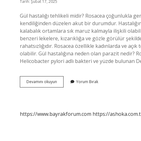
Tarih: Şubat 17, 2025
Gül hastalığı tehlikeli midir? Rosacea çoğunlukla genç
kendiliğinden düzelen akut bir durumdur. Hastalığın 
kalabalık ortamlara sık maruz kalmayla ilişkili olabil
benzeri lekelere, kızarıklığa ve gözle görülür şekil
rahatsızlığıdır. Rosacea özellikle kadınlarda ve açık
olabilir. Gül hastalığına neden olan parazit nedir
Helicobacter pylori adlı bakteri ve yüzde bulunan De
Gül
Devamını okuyun
Yorum Bırak
Hastalığı
Lenf
Kanseri
Yapar
Mı
https://www.bayrakforum.com
https://ashoka.com.t