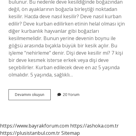
bulunur. Bu nedenle deve kesildiğinde boğazından
değil, ön ayaklarının boğazla birleştiği noktadan
kesilir. Hacda deve nasıl kesilir? Deve nasıl kurban
edilir? Deve kurban edilirken etinin helal olması için
diğer kurbanlık hayvanlar gibi boğazları
kesilmemelidir. Bunun yerine devenin boynu ile
göğsü arasında bıçakla büyük bir kesik açılır. Bu
işleme “nehirleme” denir. Dişi deve kesilir mi? 7 kişi
bir deve kesmek isterse erkek veya dişi deve
seçebilirler. Kurban edilecek deve en az 5 yaşında
olmalıdır. 5 yaşında, sağlıklı…
Deve
Devamını okuyun
20 Yorum
Kesimi
Neden
Ayakta
Kesilir
https://www.bayrakforum.com
https://ashoka.com.tr
https://plusistanbul.com.tr
Sitemap