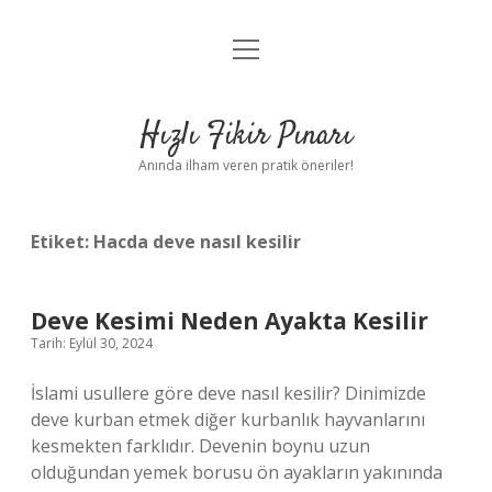
menüyü
Anasayfa
aç
Gizlilik Politikası
Hızlı Fikir Pınarı
Yasal Uyarı
Anında ilham veren pratik öneriler!
Hakkımızda
Etiket:
Hacda deve nasıl kesilir
Deve Kesimi Neden Ayakta Kesilir
Tarih: Eylül 30, 2024
İslami usullere göre deve nasıl kesilir? Dinimizde
deve kurban etmek diğer kurbanlık hayvanlarını
kesmekten farklıdır. Devenin boynu uzun
olduğundan yemek borusu ön ayakların yakınında