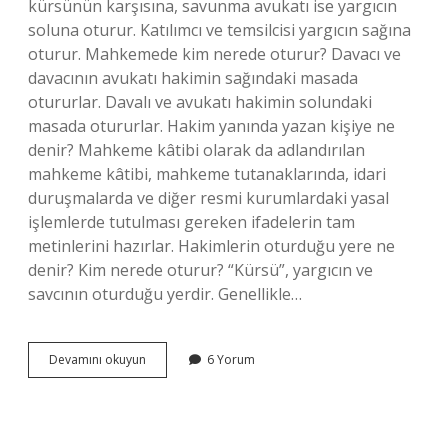
kürsünün karşısına, savunma avukatı ise yargıcın
soluna oturur. Katılımcı ve temsilcisi yargıcın sağına
oturur. Mahkemede kim nerede oturur? Davacı ve
davacının avukatı hakimin sağındaki masada
otururlar. Davalı ve avukatı hakimin solundaki
masada otururlar. Hakim yanında yazan kişiye ne
denir? Mahkeme kâtibi olarak da adlandırılan
mahkeme kâtibi, mahkeme tutanaklarında, idari
duruşmalarda ve diğer resmi kurumlardaki yasal
işlemlerde tutulması gereken ifadelerin tam
metinlerini hazırlar. Hakimlerin oturduğu yere ne
denir? Kim nerede oturur? “Kürsü”, yargıcın ve
savcının oturduğu yerdir. Genellikle…
Hâkimin
Devamını okuyun
6 Yorum
Yanında
Kimler
Oturur