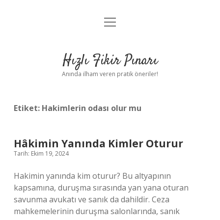
menüyü
Anasayfa
aç
Gizlilik Politikası
Hızlı Fikir Pınarı
Yasal Uyarı
Anında ilham veren pratik öneriler!
Hakkımızda
Etiket:
Hakimlerin odası olur mu
Hâkimin Yanında Kimler Oturur
Tarih: Ekim 19, 2024
Hakimin yanında kim oturur? Bu altyapının
kapsamına, duruşma sırasında yan yana oturan
savunma avukatı ve sanık da dahildir. Ceza
mahkemelerinin duruşma salonlarında, sanık