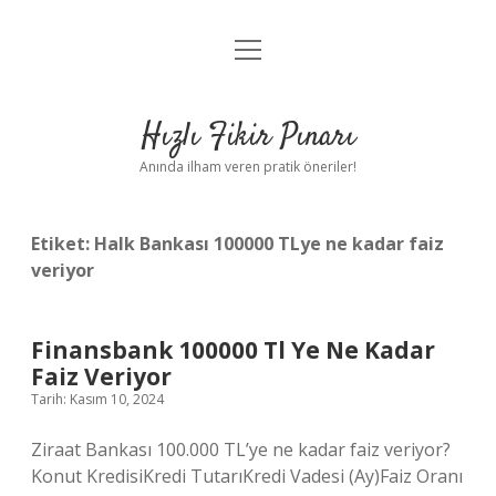
menüyü
Anasayfa
aç
Gizlilik Politikası
Hızlı Fikir Pınarı
Yasal Uyarı
Anında ilham veren pratik öneriler!
Hakkımızda
Etiket:
Halk Bankası 100000 TLye ne kadar faiz
veriyor
Finansbank 100000 Tl Ye Ne Kadar
Faiz Veriyor
Tarih: Kasım 10, 2024
Ziraat Bankası 100.000 TL’ye ne kadar faiz veriyor?
Konut KredisiKredi TutarıKredi Vadesi (Ay)Faiz Oranı