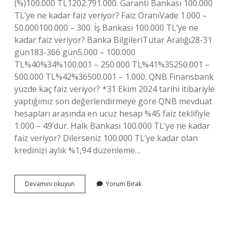
(%)100.000 TL1202.791.000. Garanti Bankası 100.000
TL’ye ne kadar faiz veriyor? Faiz OranıVade 1.000 –
50.000100.000 – 300. İş Bankası 100.000 TL’ye ne
kadar faiz veriyor? Banka BilgileriTutar Aralığı28-31
gün183-366 gün5.000 – 100.000
TL%40%34%100.001 – 250.000 TL%41%35250.001 –
500.000 TL%42%36500.001 – 1.000. QNB Finansbank
yüzde kaç faiz veriyor? *31 Ekim 2024 tarihi itibariyle
yaptığımız son değerlendirmeye göre QNB mevduat
hesapları arasında en ucuz hesap %45 faiz teklifiyle
1.000 – 49’dur. Halk Bankası 100.000 TL’ye ne kadar
faiz veriyor? Dilerseniz 100.000 TL’ye kadar olan
kredinizi aylık %1,94 düzenleme…
Finansbank
Devamını okuyun
Yorum Bırak
100000
Tl
Ye
Ne