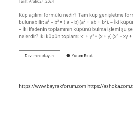
Tarih: Aralık 24, 2024
Küp açılımı formülü nedir? Tam küp genişletme formü
bulunabilir: a³ – b³ = ( a – b).(a² + ab + b²). – İki küp
– İki ifadenin toplamının küpünü bulma işlemi şu şeki
nelerdir? İki küpün toplamı: x³ + y³ = (x + y).(x² – xy + 
Küp
Devamını okuyun
Yorum Bırak
Formülü
Nedir
https://www.bayrakforum.com
https://ashoka.com.t