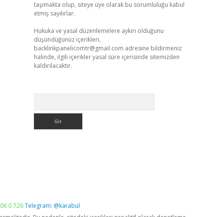
taşımakta olup, siteye üye olarak bu sorumluluğu kabul
etmiş sayılırlar.
Hukuka ve yasal düzenlemelere aykırı olduğunu
düşündüğünüz içerikleri,
backlinkpanelicomtr@gmail.com
adresine bildirmeniz
halinde, ilgili içerikler yasal süre içerisinde sitemizden
kaldırılacaktır.
Arama
06 0 726
Telegram: @karabul