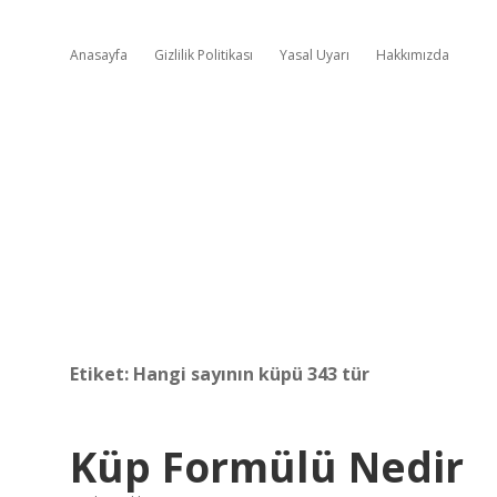
Anasayfa
Gizlilik Politikası
Yasal Uyarı
Hakkımızda
Etiket:
Hangi sayının küpü 343 tür
Küp Formülü Nedir