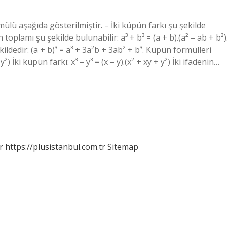
lü aşağıda gösterilmiştir. – İki küpün farkı şu şekilde
ün toplamı şu şekilde bulunabilir: a³ + b³ = (a + b).(a² – ab + b²)
ldedir: (a + b)³ = a³ + 3a²b + 3ab² + b³. Küpün formülleri
y²) İki küpün farkı: x³ – y³ = (x – y).(x² + xy + y²) İki ifadenin…
r
https://plusistanbul.com.tr
Sitemap