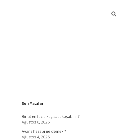
Sidebar
Son Yazılar
betexper giriş
Bir at en fazla kaç saat koşabilir ?
Ağustos 6, 2026
Avans hesabı ne demek ?
Ağustos 4, 2026