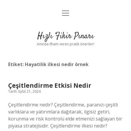
menüyü
Anasayfa
aç
Gizlilik Politikası
Hızlı Fikir Pınarı
Yasal Uyarı
Anında ilham veren pratik öneriler!
Hakkımızda
Etiket:
Hayatilik ilkesi nedir örnek
Çeşitlendirme Etkisi Nedir
Tarih: Eylül 21, 2024
Çeşitlendirme nedir? Çeşitlendirme, paranızı çeşitli
varlıklara ve yatırımlara dağıtarak, ilgisiz getiri,
korunma ve risk kontrolü elde etmenizi sağlayan bir
piyasa stratejisidir. Çeşitlendirme ilkesi nedir?